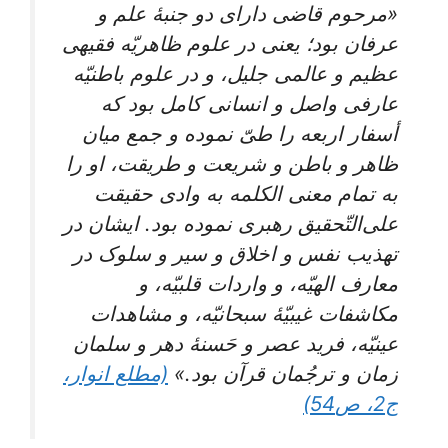
«مرحوم قاضی دارای دو جنبۀ‌ علم و
عرفان بود؛ یعنی در علوم ظاهریّه فقیهی
عظیم و عالمی جلیل، و در علوم باطنیّه
عارفی واصل و انسانی کامل بود که
أسفار اربعه را طیّ نموده و جمع میان
ظاهر و باطن و شریعت و طریقت، او را
به تمام معنی الکلمه به وادی حقیقت
علی‌التّحقیق رهبری نموده بود. ایشان در
تهذیب‌ نفس‌ و اخلاق‌ و سیر و سلوک‌ در
معارف‌ الهیّه، و واردات‌ قلبیّه‌، و
مکاشفات‌ غیبیّۀ سبحانیّه‌، و مشاهدات‌
عینیّه‌، فرید عصر و حَسنۀ دهر و سلمان‌
زمان‌ و ترجُمان‌ قرآن‌ بود.»
(مطلع انوار،
ج2، ص54)