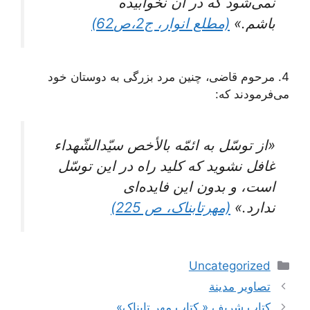
نمی‌شود که در آن نخوابیده
باشم.»
(مطلع انوار، ج2،ص62)
4. مرحوم قاضی، چنین مرد بزرگی به دوستان خود
می‌فرمودند که:
«از توسّل به ائمّه بالأخص سیّدالشّهداء
غافل نشوید که کلید راه در این توسّل
است، و بدون این فایده‌ای
ندارد.»
(مهرتابناک، ص 225)
دسته‌ها
Uncategorized
ناوبری
تصاویر مدینة
نوشته‌ها
کتاب شریف « کتاب مهر تابناک»