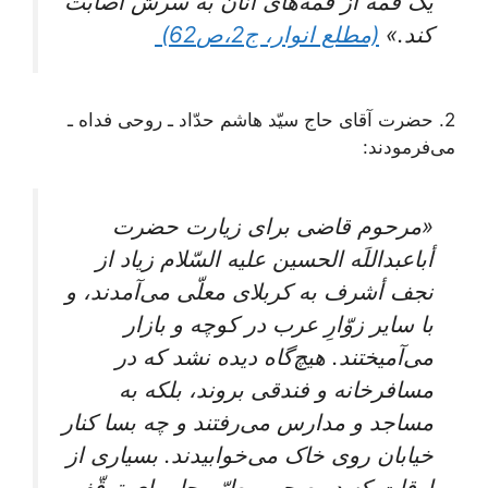
یک قمه از قمه‌های آنان به سرش اصابت
کند.»
(مطلع انوار، ج2،ص62)
2. حضرت آقای حاج سیّد هاشم حدّاد ـ روحی فداه ـ
می‌فرمودند:
«مرحوم قاضی برای زیارت حضرت
أباعبداللَه الحسین علیه السّلام زیاد از
نجف أشرف به کربلای معلّی می‌آمدند، و
با سایر زوّارِ عرب در کوچه و بازار
می‌آمیختند. هیچ‌گاه دیده نشد که در
مسافرخانه و فندقی بروند، بلکه به
مساجد و مدارس می‌رفتند و چه بسا کنار
خیابان روی خاک می‌خوابیدند. بسیاری از
اوقات که در صحن مطهّر جا برای توقّف