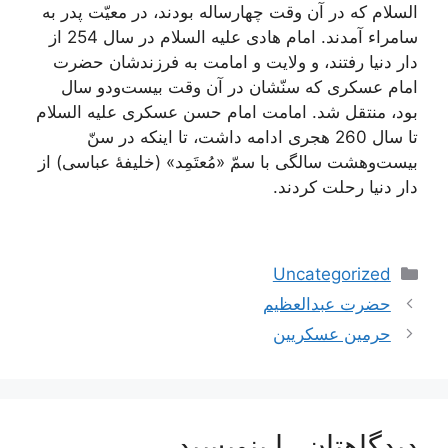
السلام که در آن وقت چهارساله بودند، در معیّت پدر به
سامراء آمدند. امام هادی علیه السلام در سال 254 از
دار دنیا رفتند، و ولایت و امامت به فرزندشان حضرت
امام عسکری که سنّشان در آن وقت بیست‌ودو سال
بود، منتقل شد. امامت امام حسن عسکری علیه السلام
تا سال 260 هجری ادامه داشت، تا اینکه در سنّ
بیست‌وهشت سالگی با سمّ «مُعتَمِد» (خلیفۀ عباسی) از
دار دنیا رحلت کردند.
دسته‌ها
Uncategorized
ناوبری
حضرت عبدالعظیم
نوشته‌ها
حرمین عسکریین
دیدگاهتان را بنویسید