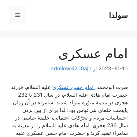
رش
ه
سولدا
فهرست
حتوا
امام عسکری
2023-10-10
از
adminwki200ajh
ضرت ابومحمد،
امام حسن عسکری
علیه السلام، فرزند
حضرت امام هادی علیه السلام، در سال 231 یا 232
هجری در مدینۀ منوّره متولد شدند. سامراء در آن زمان
پایتخت خلفای بنی‌عباس بود؛ لذا برای از بین بردن
احساسات مردم و تحرّکات احتمالی، خلیفۀ عباسی در
سال 236 هجری، امام هادی علیه السلام را از مدینه به
سامراء تبعید کرد؛ و حضرت امام حسن عسکری علیه