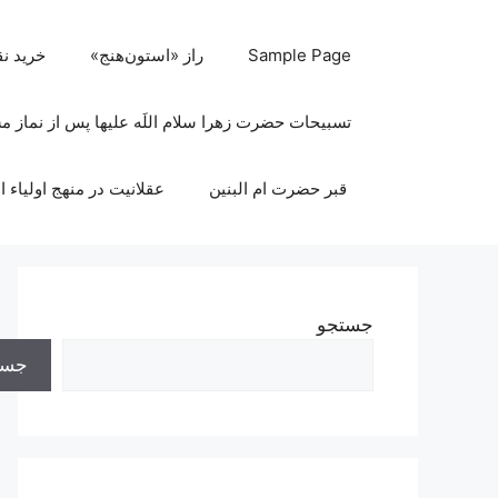
رش
ه
Sample Page
راز «استون‌هنج»
خرید ن
حتوا
تسبیحات حضرت زهرا سلام اللَه علیها پس از نماز 
قبر حضرت ام البنین
عقلانیت در منهج اولیاء ا
جستجو
جست