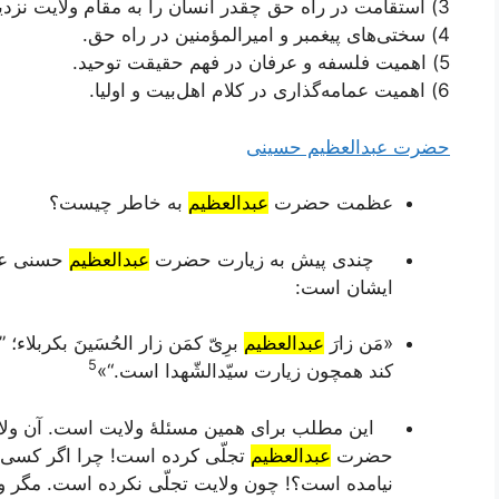
3) استقامت در راه حق چقدر انسان را به مقام ولایت نزدیک می‌کند؟
4) سختی‌های پیغمبر و امیرالمؤمنین در راه حق.
5) اهمیت فلسفه و عرفان در فهم حقیقت توحید.
6) اهمیت عمامه‌گذاری در کلام اهل‌بیت و اولیا.
حضرت عبدالعظیم حسینی
عظمت حضرت
عبدالعظیم
به خاطر چیست؟
چندی پیش به زیارت حضرت
عبدالعظیم
حسنی علیه
ایشان است:
«مَن زارَ
عبدالعظیم
برِیّ کمَن زار الحُسَینَ بکربلاء
؛ 
5
کند همچون زیارت سیّدالشّهدا است.“»
این مطلب برای همین مسئلۀ ولایت است. آن ولایت 
حضرت
عبدالعظیم
تجلّی کرده است! چرا اگر کسی ما
نیامده است؟! چون ولایت تجلّی نکرده است. مگر ول