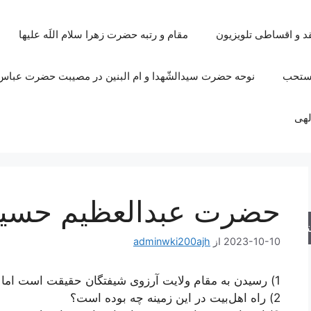
قد و اقساطی تلویزیون
مقام و رتبه حضرت زهرا سلام اللَه علیها
مستحب
نوحه حضرت سیدالشّهدا و ام البنین در مصیبت حضرت عباس 
لهی
حضرت عبدالعظیم حسی
جو
2023-10-10
از
adminwki200ajh
1) رسیدن به مقام ولایت آرزوی شیفتگان حقیقت است اما چطور می‌شود به آن دست یافت؟
2) راه اهل‌بیت در این زمینه چه بوده است؟