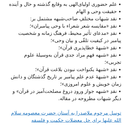
• علم حضوری اولیای‌الهی به وقایع گذشته و حال و آینده
• حقیقت وحی و الهام
• نقد شبهات مختلفِ صاحب‌شبهه مشتمل بر:
• نقدِ «مقایسه شعر شعراء با وحی پیامبران»؛
• نقدِ «مدعای تأثیر محیط، فرهنگ زمانه و شخصیت
پیامبر در کیفیت تلقّی و بیان وحی»؛
• نقدِ «شبهۀ خطاپذیری قرآن»؛‌
• نقدِ «شبهه فهمِ مراد جدی قرآن به‌وسیلۀ علوم
تجربی»؛
• نقدِ «شبهۀ یکنواخت نبودن بلاغت قرآن»؛
• نقدِ «شبهۀ عدم علم پیامبر بر تاریخ گذشتگان و دانش
زمان خویش و علوم امروزی»؛
• نقدِ «شبهه جواز ورودِ دروغ مصلحت‌آمیز در قرآن» و
دیگر شبهات مطروحه در مقاله.
توسل مرحوم ملاصدرا به آستان حضرت معصومه سلام
الله علیها برای حل معضلات حکمت و فلسفه