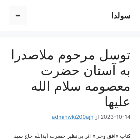
رش
ه
سولدا
فهرست
حتوا
توسل مرحوم ملاصدرا
به آستان حضرت
معصومه سلام الله
علیها
2023-10-14
از
adminwki200ajh
کتاب «افق وحی» اثر بی‌نظیر حضرت آیة‌اللَه حاج سید