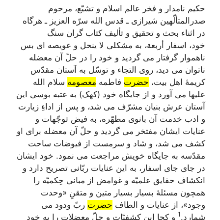
حکیم نامدار و فخر عالم اسلام و تشیّع، مرحوم
صدرالمتألّهین شیرازی ـ قدس الله سرّه العزیز ـ هرگاه
در اثناء بحث و تحقیق و تألیف کتاب گران سنگ
خود،
اسفار أربعة
، به مشکلی لا ینحل و عویصه ای بس
ناهموار گرفتار می گردید و خود را در حلّ آن معضله
ناتوان می دید، روی التجاء و توسّل به آستان مقدّس
کریمۀ اهل بیت،
حضرت
فاطمه
معصومه
سلام الله
علیها می آورد و از جایگاه خود (کهک) به عتبه بوسی این
آستان عرش بنیان مشرّف می شد، و پس از اداءِ زیارت
و ادب خدمت آن بانوی مطهّره، به فیض توجّهات و
عنایات ایشان مفتخر می گردید و حلّ آن معضله برای او
کشف می شد، و شاد و سرمست از فیوضات ساحت
مقدّسه به جایگاه خویش مراجعت می نمود. خود ایشان
در جای جای
اسفار
، به این عنایات ربّانی تصریح دارد و
انکشاف حقایق علمیّه و غوامض از مبانی حِکمیّه را
همچون مسئلۀ بسیار بسیار متین و متقنِ «وحدت
وجود»، از عنایات و الطاف
حضرت
ربّ ودود می
1
شمارد.
و کجا این کشفیّات و حلّ معضلات را به خود