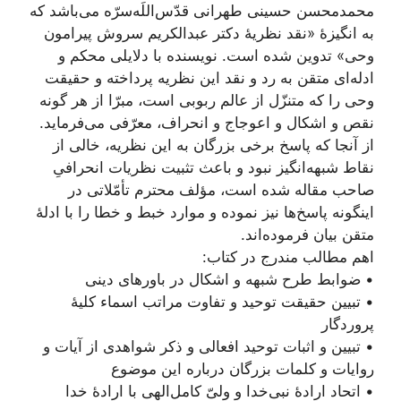
محمدمحسن حسینی طهرانی قدّس‌اللَه‌سرّه می‌باشد که
به انگیزۀ «نقد نظریۀ دکتر عبدالکریم سروش پیرامون
وحی» تدوین شده است. نویسنده با دلایلی محکم و
ادله‌ای متقن به رد و نقد این نظریه پرداخته و حقیقت
وحی را که متنزّل از عالم ربوبی است، مبرّا از هر گونه
نقص و اشکال و اعوجاج و انحراف، معرّفی می‌فرماید.
از آنجا که پاسخ برخی بزرگان به این نظریه، خالی از
نقاط‌ شبهه‌انگیز نبود و باعث تثبیت نظریات انحرافیِ
صاحب مقاله شده است، مؤلف محترم تأمّلاتی در
اینگونه پاسخ‌ها نیز نموده‌ و موارد خبط و خطا را با ادلۀ
متقن بیان فرموده‌اند.
اهم مطالب مندرج در کتاب:
• ضوابط طرح شبهه و اشکال در باورهای دینی
• تبیین حقیقت توحید و تفاوت مراتب اسماء کلیۀ
پروردگار
• تبیین و اثبات توحید افعالی و ذکر شواهدی از آیات و
روایات و کلمات بزرگان درباره این موضوع
• اتحاد ارادۀ نبی‌خدا و ولیّ کامل‌الهی با ارادۀ خدا