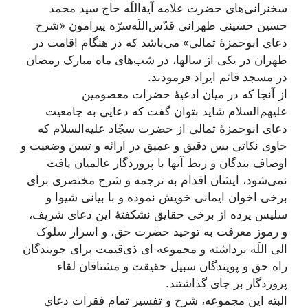
سخنرانی‌های حضرت علامه آیة‌اللَه حاج سید محمد
حسین حسینی طهرانی قدّس‌اللَه‌سرّه پیرامون «شرح
دعای ابوحمزۀ ثمالی» می‌باشد که در هنگام اقامت در
طهران در یکی از سالها، در شب‌های ماه مبارک رمضان
در مسجد قائم ایراد فرمودند.
از آنجا که در میان ادعیۀ حضرات معصومین
علیهم‌السلام شاید بتوان گفت که دعایی به جامعیت
دعای ابوحمزۀ ثمالی از حضرت سجّاد علیه‌السلام که
حاوی نکاتی بس دقیق و عمیق در ارائه و تبیین وضعیت و
اوصاف بندگان و ربط آنها با پروردگار عالمیان یافت
نمی‌شود، ایشان اقدام به ترجمه و شرح مختصری برای
برخی اخوان ایمانی خویش نموده و با بیانی شیوا و
سلیس پرده از برخی حقایق نشکفتۀ این دعای شریف،
و رموز معرفت به توحید حضرت حق، و اسرار سلوک
الی اللَه برداشته و مجموعه ای ذی‌قیمت برای جویندگان
راه حق و پویندگان سبیل حقیقت و مشتاقان لقاء
پروردگار بر جای گذاشتند.
البته این مجموعه، شرح و تفسیر تمام فقرات دعای