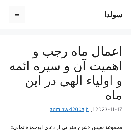
رش
ه
سولدا
فهرست
حتوا
اعمال ماه رجب و
اهمیت آن و سیره ائمه
و اولیاء الهی در این
ماه
2023-11-17
از
adminwki200ajh
مجموعۀ نفیس «شرح فقراتی از دعای ابوحمزۀ ثمالی»