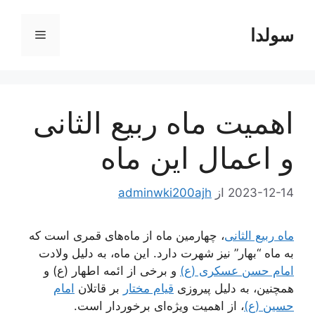
رش
ه
سولدا
فهرست
حتوا
اهمیت ماه ربیع الثانی
و اعمال این ماه
2023-12-14
از
adminwki200ajh
ماه ربیع الثانی
، چهارمین ماه از ماه‌های قمری است که
به ماه “بهار” نیز شهرت دارد. این ماه، به دلیل ولادت
امام حسن عسکری (ع)
و برخی از ائمه اطهار (ع) و
همچنین، به دلیل پیروزی
قیام مختار
بر قاتلان
امام
حسین (ع)
، از اهمیت ویژه‌ای برخوردار است.