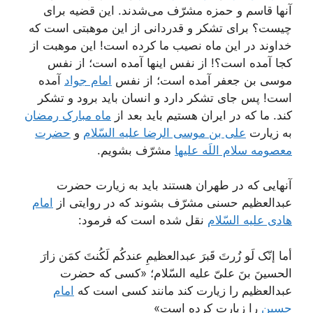
آنها قاسم و حمزه مشرّف می‌شدند. این قضیه برای
چیست؟ برای تشکر و قدردانی از این موهبتی است که
خداوند در این ماه نصیب ما کرده است! این موهبت از
کجا آمده است؟! از نفس اینها آمده است؛ از نفس
موسی بن جعفر آمده است؛ از نفس
امام جواد
آمده
است! پس جای تشکر دارد و انسان باید برود و تشکر
کند. ما که در ایران هستیم باید بعد از
ماه مبارک رمضان
به زیارت
علی بن موسی الرضا علیه السّلام
و
حضرت
معصومه سلام اللَه علیها
مشرّف بشویم.
آنهایی که در طهران هستند باید به زیارت حضرت
عبدالعظیم حسنی مشرّف بشوند که در روایتی از
امام
هادی علیه السّلام
نقل شده است که فرمود:
أما إنّک لَو زُرتَ قَبرَ عبدالعظیمِ عندکُم لَکُنتَ کمَن زارَ
الحسینَ بنَ علیّ علیه السّلام؛ «کسی که حضرت
عبدالعظیم را زیارت کند مانند کسی است که
امام
حسین
را زیارت کرده است»