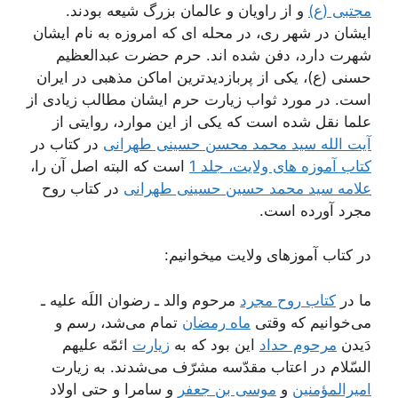
مجتبی (ع)
و از راویان و عالمان بزرگ شیعه بودند.
ایشان در شهر ری، در محله ای که امروزه به نام ایشان
شهرت دارد، دفن شده اند. حرم حضرت عبدالعظیم
حسنی (ع)، یکی از پربازدیدترین اماکن مذهبی در ایران
است. در مورد ثواب زیارت حرم ایشان مطالب زیادی از
علما نقل شده است که یکی از این موارد، روایتی از
آیت الله سید محمد محسن حسینی طهرانی
در کتاب در
کتاب آموزه های ولایت، جلد 1
است که البته اصل آن را،
علامه سید محمد حسین حسینی طهرانی
در کتاب روح
مجرد آورده است.
در کتاب آموزهای ولایت میخوانیم:
ما در
کتاب روح مجرد
مرحوم والد ـ رضوان اللَه علیه ـ
می‌خوانیم که وقتی
ماه رمضان
تمام می‌شد، رسم و
دَیدن
مرحوم حداد
این بود که به
زیارت
ائمّه علیهم
السّلام در اعتاب مقدّسه مشرّف می‌شدند. به زیارت
امیرالمؤمنین
و
موسی بن جعفر
و سامرا و حتی اولاد