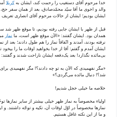
خدا مرحوم آقای دستغیب را رحمت کند، ایشان به
کربلا
آمده
والد و اخوی ما آقا سیّد محمّدصادق، بعد از همان سفر حج، 
ایشان بودیم؛ ایشان از حالات مرحوم آقای انصاری تعریف 
قبل از ظهر با ایشان جایی رفته بودیم، تا موقع ظهر شد سف
همدان بود. ایشان گفتند: «الآن موقع ظهر است، ما
نماز
می‌
نرفته بودند، آمدند و اتّفاقاً نماز را هم طول دادند؛ بعد از 
ایشان آمدم و گفتم: آقا از خدا بخواهید اوقات ما را بیخود ت
بی‌مائده نگذارد! بعد یک‌دفعه ایشان ناراحت شدند و گفتند:
«مگر نفهمیدی که الآن به تو چه دادند؟! مگر نفهمیدی بر
شد؟! دنبال مائده می‌گردی؟»
خلاصه ما خیلی خجل شدیم!
اولیاء مخصوصاً به نماز ظهر خیلی بیشتر از سایر نمازها تو
نمازها مخصوصاً در اوّل اوقات آن، تکیه و توجّه داشتند. 
و ما از این نکته غافل هستیم.