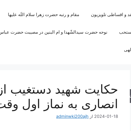
قد و اقساطی تلویزیون
مقام و رتبه حضرت زهرا سلام اللَه علیها
مستحب
نوحه حضرت سیدالشّهدا و ام البنین در مصیبت حضرت عباس 
لهی
حکایت شهید دستغیب از
جو
انصاری به نماز اول وقت
2024-01-18
از
adminwki200ajh