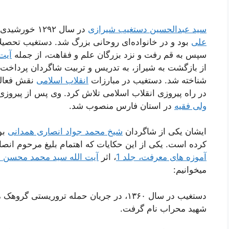
سید عبدالحسین دستغیب شیرازی
در سال ۱۲۹۲ خورشیدی در شیراز به دنیا آمد. وی از نوادگان امام
علی
بود و در خانواده‌ای روحانی بزرگ شد. دستغیب تحصیلا
سپس به قم رفت و نزد بزرگان علم و فقاهت، از جمله
آیت‌
از بازگشت به شیراز، به تدریس و تربیت شاگردان پرداخت و 
شناخته شد. دستغیب در مبارزات
انقلاب اسلامی
نقش فعالی
در راه پیروزی انقلاب اسلامی تلاش کرد. وی پس از پیروزی ا
ولی فقیه
در استان فارس منصوب شد.
ایشان یکی از شاگردان
شیخ محمد جواد انصاری همدانی
بود
کرده است. یکی از این حکایات که اهتمام بلیغ مرحوم انصا
آموزه های معرفت، جلد 1
، اثر
آیت الله سید محمد محسن 
میخوانیم:
دستغیب در سال ۱۳۶۰، در جریان حمله تروریس
شهید محراب نام گرفت.