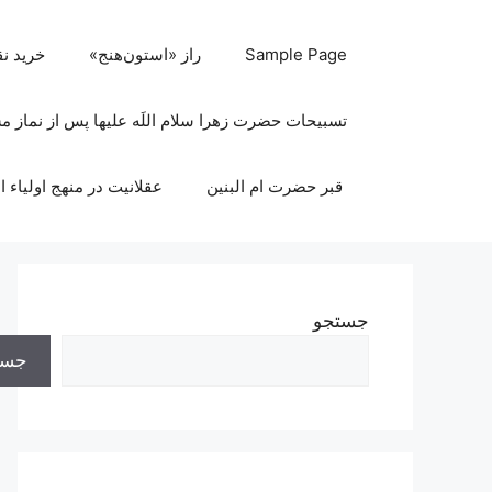
رش
ه
Sample Page
راز «استون‌هنج»
خرید ن
حتوا
تسبیحات حضرت زهرا سلام اللَه علیها پس از نماز 
قبر حضرت ام البنین
عقلانیت در منهج اولیاء ا
جستجو
جست