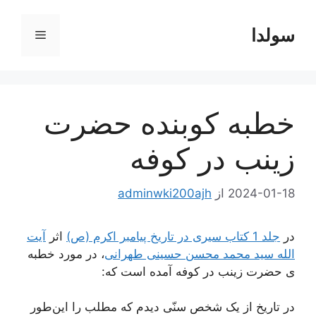
رش
ه
سولدا
فهرست
حتوا
خطبه کوبنده حضرت
زینب در کوفه
2024-01-18
از
adminwki200ajh
در
جلد 1 کتاب سیری در تاریخ پیامبر اکرم (ص)
اثر
آیت
الله سید محمد محسن حسینی طهرانی
، در مورد خطبه
ی حضرت زینب در کوفه آمده است که:
در تاریخ از یک شخص سنّی دیدم که مطلب را این‌طور