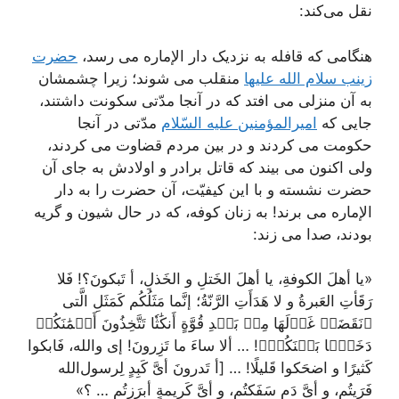
نقل می‌کند:
هنگامی که قافله به نزدیک دار الإماره می رسد،
حضرت
زینب سلام الله علیها
منقلب می شوند؛ زیرا چشمشان
به آن منزلی می افتد که در آنجا مدّتی سکونت داشتند،
جایی که
امیرالمؤمنین علیه السّلام
مدّتی در آنجا
حکومت می کردند و در بین مردم قضاوت می کردند،
ولی اکنون می بیند که قاتل برادر و اولادش به جای آن
حضرت نشسته و با این کیفیّت، آن حضرت را به دار
الإماره می برند! به زنان کوفه، که در حال شیون و گریه
بودند، صدا می زند:
«یا أهلَ الکوفةِ، یا أهلَ الخَتلِ و الخَذلِ، أ تَبکونَ؟! فَلا
رَقَأتِ العَبرةُ و لا هَدَأَتِ الرَّنّةُ؛ إنَّما مَثَلُکُم کَمَثَلِ الَّتی
﴿نَقَضَتۡ غَزۡلَهَا مِنۢ بَعۡدِ قُوَّةٍ أَنكَٰثٗا تَتَّخِذُونَ أَيۡمَٰنَكُمۡ
دَخَلَۢا بَيۡنَكُمۡ﴾! … ألا ساءَ ما تَزِرونَ! إی والله، فَابکوا
کَثیرًا و اضحَکوا قَلیلًا! … [أ تَدرونَ أیَّ کَبِدٍ لِرسول‌الله
فَرَیتُم، و أیَّ دَمٍ سَفَکتُم، و أیَّ کَریمةٍ أبرَزتُم … ؟»