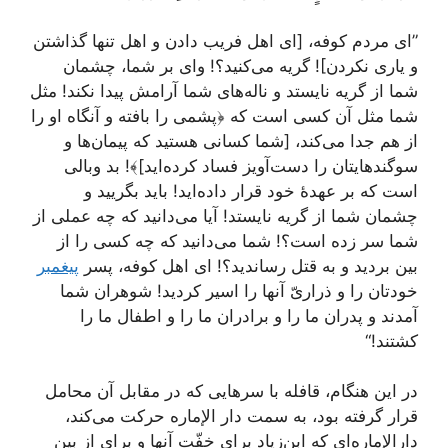
”ای مردم کوفه، [ای اهل فریب دادن و اهل تنها گذاشتن
و یاری نکردن]! گریه می‌کنید؟! وای بر شما، چشمان
شما از گریه نایستد و ناله‌های شما آرامش پیدا نکند! مثل
شما مثل آن کسی است که ﴿پشمی را بافته و آنگاه او را
از هم جدا می‌کند، [شما کسانی هستید که پیمان‌ها و
سوگندهایتان را دست‌آویز فساد کرده‌اید]﴾! بد وبالی
است که بر عهدۀ خود قرار داده‌اید! باید بگریید و
چشمان شما از گریه نایستد! آیا می‌دانید که چه عملی از
شما سر زده است؟! شما می‌دانید که چه کسی را از
بین بردید و به قتل رساندید؟! ای اهل کوفه، پسر
پیغمبر
خودتان را و ذراریّ آنها را اسیر کردید! شوهران شما
آمدند و پدران ما را و برادران ما را و اطفال ما را
کشتند!“
در این هنگام، قافله با سرهایی که در مقابل آن محامل
قرار گرفته بود، به سمت دار الإماره حرکت می‌کند،
دار‌الإماره‌ای که ابن‌زیاد برای خفّت آنها و برای از بین