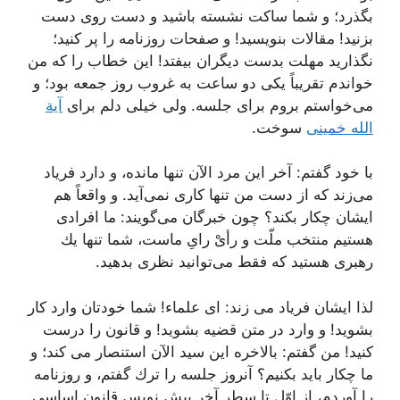
بگذرد؛ و شما ساكت نشسته باشید و دست روى دست
بزنید! مقالات بنویسید! و صفحات روزنامه را پر كنید؛
نگذارید مهلت بدست دیگران بیفتد! این خطاب را كه من
خواندم تقریباً یكى دو ساعت به غروب روز جمعه بود؛ و
مى‌خواستم بروم براى جلسه. ولى خیلى دلم براى
آیة
الله خمینى
سوخت.
با خود گفتم: آخر این مرد الآن تنها مانده، و دارد فریاد
مى‌زند كه از دست من تنها كارى نمى‌آید. و واقعاً هم
ایشان چكار بكند؟ چون خبرگان مى‌گویند: ما افرادى
هستیم منتخب ملّت و رأىْ راىِ ماست، شما تنها یك
رهبرى هستید كه فقط مى‌توانید نظرى بدهید.
لذا ایشان فریاد مى زند: اى علماء! شما خودتان وارد كار
بشوید! و وارد در متن قضیه بشوید! و قانون را درست
كنید! من گفتم: بالاخره این سید الآن استنصار مى كند؛ و
ما چكار باید بكنیم؟ آنروز جلسه را ترك گفتم، و روزنامه
را آوردم، از اوّل تا سطر آخر پیش نویس قانون اساسى