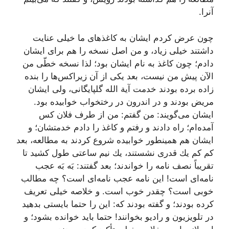
آنرا.
چون عرض كردم ایشان به كاغذهاى ما خیلى عنایت
داشتند خیلى زیاد، و من اصل نسخه را هم براى ایشان
دادم؛ چون كاغذ به نام ایشان بود؛ لذا نسخه خطّى من
الآن پیش من نیست، بعد یكى از آن زیراكس‌ها را بنده
زاده برده بودند خدمت آیة الله گلپایگانى، ولى ایشان
مریض بودند و در اندرون در رختخواب خوابیده بود.
ایشان مى‌گویند: من گفتم: من از طرف فلان كس
آمده‌ام؛ راه دادند و رفتم و كاغذ را دادم خدمتشان؛ و
ایشان هم همینطور خوابیده شروع كردند به مطالعه، بعد
كم كم یك قدرى نشستند، یك نیم ساعتى طول كشید تا
تقریباً نصف نامه را خواندند؛ بعد گفتند: بَه بَه عجب
نامه‌اى است! این نامه عجب نامه‌اى است؟ چه مطالب
خوبى است؟ چقدر خوب است. و خلاصه خیلى تعریف
كرده بودند؛ و گفته بودند كه: این را حتما بایستى بدهید
در تلویزیون و رادیو بخوانند! حتما باید خوانده بشود؛ و