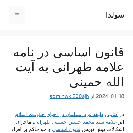
رش
ه
سولدا
فهرست
حتوا
قانون اساسی در نامه
علامه طهرانی به آیت
الله خمینی
2024-01-18
از
adminwki200ajh
در
کتاب وظیفه فرد مسلمان در احیای حکومت اسلام
اثر
علامه سید محمد حسین حسینی طهرانی
، ماجرای
اشکالات پیش نویس
قانون اساسی
و جو حاکم بر افراد