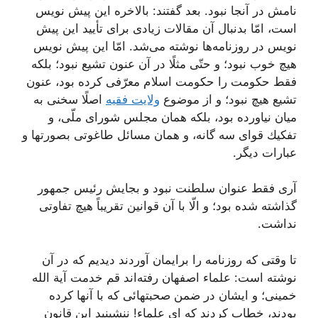
نامش در آنجا نبود. بعد گفتند: بالاخره این پیش نویس
است، امّا بدنبال آن مقالات زیادى براى تأیید این پیش
نویس در روزنامه‌ها نوشته مى‌شد. امّا این پیش نویس
هیچ خوب نبود؛ و حتّى مثلًا در آن عنون تشیع نبود؛ بلكه
فقط حكومت را حكومت اسلام معرّفى كرده بود، عنون
تشیع هیچ نبود؛ و از موضوع
ولایت فقیه
اصلًا سخنى به
میان نیاورده بود، بلكه همان مجلس شوراى ملّى، و
تفكیك قواى سه گانه، و همان مسائل طاغوتى بصورتها و
عبارات دیگر.
آرى فقط عنوان سلطنت نبود و بجایش رئیس جمهور
گذاشته شده بود؛ و الّا با آن قوانین تقریباً هیچ تفاوتى
نداشت.
تا وقتى كه روزنامه را برایمان آوردند دیدیم كه در آن
نوشته است: علماء اصفهان رفته‌اند قم خدمت آیة الله
خمینى؛ و ایشان در ضمن صحبتهائى كه با آنها كرده
بودند، خطاب كردند كه اى علماء! ننشینید این قانون