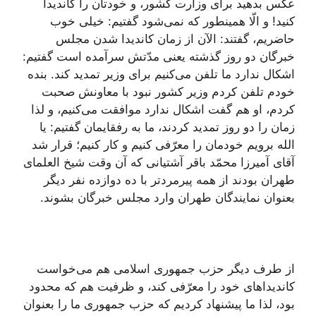
عكس بدهید براى وزارت كشور، و خودتان را كاندیدا
كنید! و الّا همینطور كه نمى‌شود گفتیم: خیلى خوب
حاضریم، گفتند: الآن از زمان كاندیدا شدن مجلس
خبرگان دو روز گذشته یعنى مدّتش سرآمده است گفتیم:
اشكال ندارد ما تلفن مى‌كنیم براى وزیر تمدید كند. بنده
خودم تلفن كردم وزیر كشور نبود با معاونش صحبت
كردم، او هم گفت اشكال ندارد موافقت مى‌كنیم، و لذا
زمان را دو روز تمدید كردند، ما به رفقایمان گفتیم: یا
الله برویم خودمان را معرّفى كنیم و كار كنیم؛ قرار شد
آقاى آمیرزا محمّد باقر آشتیانى كه آن وقت شیخ العلماى
طهران بودند از همه پیرمردتر با ده دوازده نفر دیگر
بعنوان نمایندگان طهران وارد مجلس خبرگان بشوند.
از طرف دیگر حزب جمهورى اسلامى هم مى‌خواست
كاندیداهاى خود را معرّفى كند، و ظرفیت هم كه محدود
بود، لذا ما پیشنهاد كردیم كه حزب جمهورى ما را بعنوان