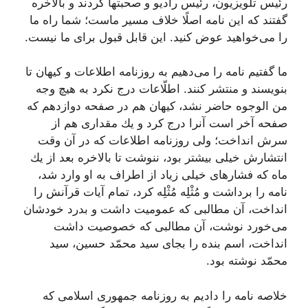
رئیس تلویزیون، رئیس رادیو و صحبتها كردند و بالاخره
گفتند كه این نامه اصلًا خلاف مسیر ماست؛ شما راه ما
را مى‌خواهید عوض كنید. این قابل قبول براى ما نیست.
ما گفتیم نامه را مى‌دهیم به روزنامه اطلاعات و كیهان تا
بنویسند و منتشر كنند. اطلّاعات درج نكرد به هیچ وجه
من الوجوه حاضر نشد، كیهان هم در صفحه دوازدهم كه
صفحه آخر است آنرا درج كرد و یك مقدارى هم از
سرش انداخت؛ ولى روزنامه اطلاعات كه در آن وقت
انتشارش خیلى بیشتر بود، ننوشت تا بالاخره بعد از یك
ماه كه فشارهاى خیلى زیاد از اطراف به او وارد شد،
نامه را برداشت و مُثْلِه مُثْلِه كرد، تمام آیات قرآنش را
انداخت، آن مطالبى كه عمومیت داشت و بدرد خودشان
مى‌خورد نوشت، آن مطالبى كه خصوصیت داشت
انداخت، اسم بنده را بجاى سید محمّد حسین، سید
محمّد نوشته بود.
خلاصه نامه را دادیم به روزنامه جمهورى اسلامى كه