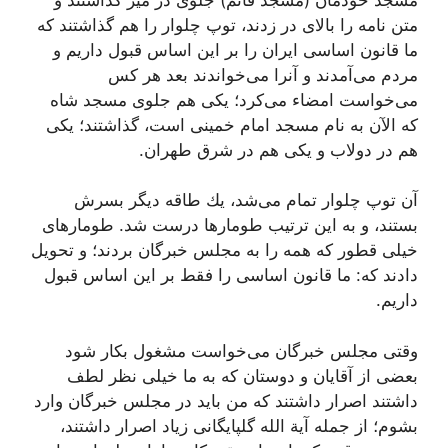
متن نامه را بالاى در زدند، توپ چلوار را هم گذاشتند كه
ما قانون اساسى ایران را بر این اساس قبول داریم و
مردم مى‌آمدند و آنرا مى‌خواندند بعد هر كس
مى‌خواست امضاء مى‌كرد؛ یكى هم جلوى مسجد شاه
كه الآن به نام مسجد امام خمینى است، گذاشتند؛ یكى
هم در دولاب و یكى هم در شرق طهران.
آن توپ چلوار تمام مى‌شد، یك طاقه دیگر بسرش
بستند، و به این ترتیب طومارها درست شد. طومارهاى
خیلى قطور كه همه را به مجلس خبرگان بردند؛ و تحویل
دادند كه: ما قانون اساسى را فقط بر این اساس قبول
داریم.
وقتى مجلس خبرگان مى‌خواست مشغول بكار شود
بعضى از آقایان و دوستان كه به ما خیلى نظر لطف
داشتند اصرار داشتند كه من باید در مجلس خبرگان وارد
بشوم؛ از جمله آیة الله گلپایگانى زیاد اصرار داشتند،