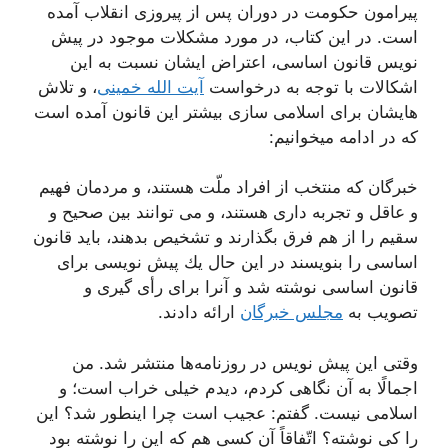
پیرامون حکومت در دوران پس از پیروزی انقلاب آمده
است. در این کتاب، در مورد مشکلات موجود در پیش
نویس قانون اساسی، اعتراض ایشان نسبت به این
اشکالات با توجه به درخواست
آیت الله خمینی
، و تلاش
هایشان برای اسلامی سازی بیشتر این قانون آمده است
که در ادامه میخوانیم:
خبرگان كه منتخب از افراد ملّت هستند، و مردمان فهیم
و عاقل و تجربه دارى هستند، و مى توانند بین صحیح و
سقیم را از هم فرق بگذارند و تشخیص بدهند، باید قانون
اساسى را بنویسند در این حال یك پیش نویسى براى
قانون اساسى نوشته شد و آنرا براى رأى گیرى و
تصویب به
مجلس خبرگان
ارائه دادند.
وقتى این پیش نویس در روزنامه‌ها منتشر شد. من
اجمالًا به آن نگاهى كردم، دیدم خیلى خراب است؛ و
اسلامى نیست. گفتم: عجیب است چرا اینطور شد؟ این
را كى نوشته؟ اتّفاقاً آن كسى هم كه این را نوشته بود