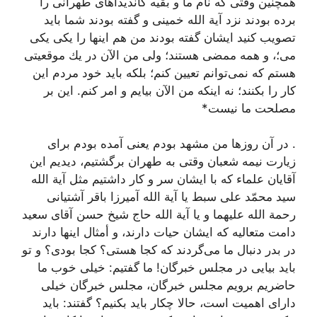
همچنین وقتى كه نام ما و بقیه كاندیداهاى طهرانى را
برده بودند نزد آیة الله خمینى و گفته بودند شما باید
تصویب كنید ایشان گفته بودند من هم اینها را یكى یكى
مى؛، و همه ممضى هستند؛ ولى من الآن در یك موقعیتى
هستم كه نمى‌توانم تعیین كنم؛ بلكه باید خود مردم این
كار را بكنند؛ نه اینكه من الآن بیایم و امر كنم. این بر
مصلحت ما نیست*
. در آن روزها من مشهد بودم یعنى آمده بودم براى
زیارت نیمه شعبان وقتى به طهران برگشتیم، دیدیم این
آقایان علماء كه با ایشان سر و كار داشتیم مثل آیة الله
سید محمّد على سبط یا آیة الله آمیرزا باقر آشتیانى
رحمة الله علیهما و یا آیة الله حاج شیخ حسن آقاى سعید
دامت متعالیه كه ایشان حیات دارند، و أمثال اینها دارند
در بدر دنبال ما مى‌گردند كه كجا هستى؟ كجا بودى؟ و تو
باید بیایى در مجلس خبرگان! ما گفتیم: خیلى خوب ما
حاضریم برویم مجلس خبرگان، مجلس خبرگان خیلى
داراى اهمیت است، حالا چكار باید بكنیم؟ گفتند: باید