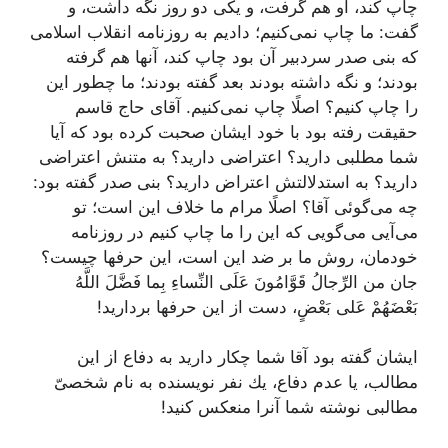
چاپ كند، او هم گرفت، و یكى دو روز نگه داشت، و
گفت: ما چاپ نمى‌كنیم؛ دادیم به روزنامه انقلاب اسلامى
كه بنى صدر سردبیر آن بود چاپ كند، آنها هم گرفته
بودند؛ و نگه داشته بودند بعد گفته بودند؛ ما چطور این
را چاپ كنیم؟ اصلًا چاپ نمى‌كنیم. آقاى حاج قاسم
حقیقت رفته بود با خود ایشان صحبت كرده بود كه آیا
شما مطلبى دارید؟ اعتراضى دارید؟ به متنش اعتراضى
دارید؟ به استدلالتش اعتراض دارید؟ بنى صدر گفته بود:
چه مى‌گوئى آقا؟ اصلًا مرام ما خلاف این است؛ تو
مى‌آیى مى‌گویى كه این را ما چاپ كنیم در روزنامه
خودمان، روش ما بر ضد این است، این حرفها چیست؟
جان من‌ الرِّجالُ قَوَّامُونَ عَلَى النِّساءِ بِما فَضَّلَ اللَّهُ
بَعْضَهُمْ عَلى‌ بَعْضٍ‌، دست از این حرفها بردارید!
ایشان گفته بود آقا شما چكار دارید به دفاع از این
مطالب، یا عدم دفاع، یك نفر نویسنده به نام شخصىّ
مطالبى نوشته شما آنرا منعكس كنید!