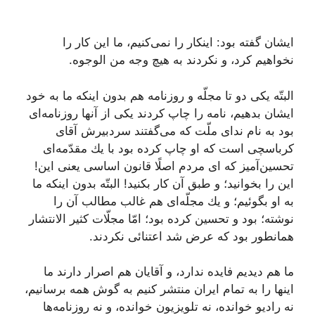
ایشان گفته بود: اینكار را نمى‌كنیم، ما این كار را
نخواهیم كرد، و نكردند به هیچ وجه من الوجوه.
البتّه یكى دو تا مجلّه و روزنامه هم بدون اینكه ما به خود
ایشان بدهیم، نامه را چاپ كردند یكى از آنها روزنامه‌اى
بود به نام نداى ملّت كه مى‌گفتند سردبیرش آقاى
كرباسچى است كه او چاپ كرده بود با یك مقدّمه‌اى
تحسین‌آمیز كه اى مردم اصلًا قانون اساسى یعنى این!
این را بخوانید؛ و طبق آن كار بكنید! البتّه بدون اینكه ما
به او بگوئیم؛ و یك مجلّه‌اى هم غالب مطالب آن را
نوشته؛ بود و تحسین كرده بود؛ امّا مجلّات كثیر الانتشار
همانطور بود كه عرض شد اعتنائى نكردند.
ما هم دیدیم فایده ندارد، و آقایان هم اصرار دارند ما
اینها را به تمام ایران منتشر كنیم به گوش همه برسانیم،
نه رادیو خوانده، نه تلویزیون خوانده، و نه روزنامه‌ها