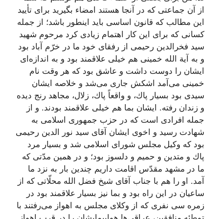
از آن جماعتى كه در آنجا هستند امضاء بگیرید براى تأیید
این مطالب كه قانون اساسى باید اینطور باشد؛ از جمله
كسانى كه براى این كار اهتمام زیادى كرد مرحوم شهید
سید فخرالدین رحیمى از رفقاى خود ما در خرّم آباد بود
و به آیة الله خمینى هم خیلى علاقمند بود و به اندازه‌اى
ایشان را دوست داشت و عاشق بود كه هر وقت نام
خمینى مى‌آمد اشكش جارى مى‌شد و خلاصه ایشان
سیدى بود بسیار پاك، و واقعاً پاك، زلال، مجاهد رنج دیده
و زندان رفته. ایشان بما هم خیلى علاقمند بودند. و از
جمله افرادى است كه در حزب جمهورى اسلامى به
شهادت رسید و اخوى ایشان آقاى سید نور الدین رحیمى
بود كه وكیل مجلس شوراى اسلامى شد و بسیار مرد
پاك و متدین و حمیم و دلسوز بود؛ و در همین مدّتى كه
ما در مشهد مقدّس اقامت داریم چندین بار به نزد ما
آمد. او را هم با جناب آقاى شیخ فضل الله محلّاتى كه از
ساعیان در این راه بود و بما نیز بسیار علاقمند بود در
زمره سى نفرى كه از وكلاى مجلس به اهواز مى‌رفتند با
توطئه منافقین، عراقى‌ها هواپیمایشان را در قرب اهواز