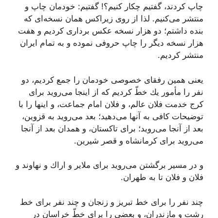
چاپ كردند، گفتیم چكار كنیم؟! گفتیم: خودمان چاپ و
منتشر مى‌كنیم. لذا از روى زیراكس همان نسخه‌اى كه
بنده داشتم؛ دو هزار نسخه عكس بردارى كردیم و هفت
هزار نسخه دیگر را چاپ حروفى نموده و به تمام ایران
منتشر كردیم.
یعنى همین رفقاى خصوصى خودمان را جمع كردیم، دو
نفر را مأمور یك خطّ كردیم كه از اینجا مى‌روید براى
كرج خدمت فلان عالم، و فلان امام جماعت، و اینها را با
توضیحات كافى به آنها مى‌دهید؛ بعد مى‌روید به قزوین،
بعد از آنجا مى‌روید؛ براى تاكستان، و همدان بعد از آنجا
مى‌روید براى كرمانشاه و قصر شیرین.
و در مسیر برگشتن مى‌روید براى ملایر و اراك و نهاوند و
فلان و فلان تا به طهران.
چند نفر را براى خط تبریز و زنجان و چند نفر براى خط
رشت و مازندران، و بعضى را براى خطّ خراسان در