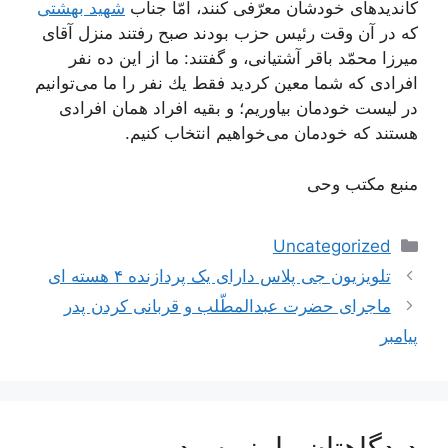
كاندیدهاى خودشان معرّفى كنند، امّا جناب
شهید بهشتى
كه در آن وقت رئیس حزب بودند صبح رفتند منزل آقاى
میرزا محمّد باقر آشتیانى، و گفتند: ما از این ده نفر
افرادى كه شما معین كردید فقط یك نفر را ما مى‌توانیم
در لیست خودمان بیاوریم؛ و بقیه افراد همان افرادى
هستند كه خودمان مى‌خواهیم انتخاب كنیم.
منبع مکتب وحی
دسته‌ها
Uncategorized
ناوبری
تلویزیون جی پلاس دارای یک پردازنده ۴ هسته ای
نوشته‌ها
ماجرای حضرت عبدالمطّلب و قربانی کردن پدر
پیامبر
دیدگاهتان را بنویسید