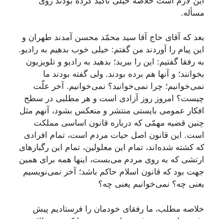
این لازم است خلاصه خیلى تأكید كرده بودند روى
مسأله.
بعد كه آقاى حاج آقا سید محمّد محسن آمدند طهران و
این پیام را آوردند من گفتم: خیلى خوب بدهیم به رادیو.
به رفقا گفتیم: این را ببرید؛ بدهید به رادیو و تلویزیون
بخوانند؛ و آنها هم برده بودند. ولى گفته بودند ما
نمى‌خوانیم؛ چرا نمى‌خوانید؟ نمى‌خوانیم. آخر علّت
چیست؟ امروز روز آزادى است و هر مطلبى در سطح
افكار عمومى بایستى منتشر و منعكس بشود، آنهم مثل
چنین قضیه مهمّى كه درباره قانون اساسى مملكت
است. این قانون اصل حیات مردم است، تمام افرادى
كه كشته شده‌اند، تمام این معلولین، تمام این رگبارهاى
ارتشى كه به روى مردم مى‌بست، اینها همه براى همین
جهت بود كه قانون اسلام حاكم باشد؛ آخر نمى‌نویسیم
یعنى چه؟ نمى‌خوانیم یعنى چه؟
خلاصه مطلب، ما رفقاى خودمان را فرستادیم پیش