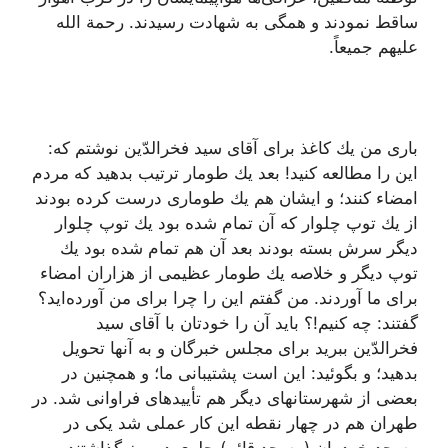
ساقط نمودند و همگى به شهادت رسیدند. رحمة الله
علیهم جمیعاً.
بارى من یك كاغذ براى آقاى سید فخرالدّین نوشتم كه:
این را مطالعه كنید! بعد یك طومار ترتیب بدهید كه مردم
امضاء كنند؛ و ایشان هم یك طومارى‌ درست كرده بودند
از یك توپ چلوار كه آن تمام شده بود یك توپ چلوار
دیگر سرش بسته بودند بعد آن هم تمام شده بود یك
توپ دیگر و خلاصه یك طومار عظیمى از هزاران امضاء
براى ما آوردند. من گفتم این را چرا براى من آورده‌اید؟
گفتند: چه كنیم!؟ باید آن را خودتان با آقاى سید
فخرالدّین ببرید براى مجلس خبرگان و به آنها تحویل
بدهید؛ و بگوئید: این است پشتیبانى ما؛ و همچنین در
بعضى از شهرستانهاى دیگر هم تأییدهاى فراوانى شد. در
طهران هم در چهار نقطه این كار عملى شد یكى در
مسجد خودمان (مسجد قائم) جلوى در میز گذاشتند و