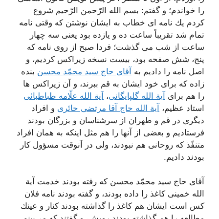
را خواندم؛ و گفتم: بسم الله الرّحمن الرّحیم شروع
كردم یك نامه اى خطاب به ایشان نوشتن كه وقتى نامه
تمام شد تقریباً ساعت ده و یازده بود یعنى سه چهار
ساعت از شب مى گذشت؛ فردا صبح از روى نامه كه
پنج، شش صفحه بود، بیست نسخه زیراكس كردیم، و
اصل نامه را دادیم به
آقاى حاج سید محمّد محسن
بنده
زاده كه براى خود ایشان به قم ببرند، و آن زیراكس ها
را هم براى
آیة الله گلپایگانى
،
آیة الله علّامه طباطبائى
استاد عظیم،
آیة الله حاج آقا مرتضى حائرى
و افراد
دیگرى در قم و طهران از سرشناسان و بزرگان بودند
فرستادیم و بعضى از آنها را هم مثل اینكه به همان افراد
متنفّذ كه روحانى هم نبودند، ولى در آنوقت مسؤول كار
بودند دادیم.
آقاى حاج سید محمّد محسن كه رفته بودند خدمت آیة
الله خمینى كاغذ را داده بودند، و گفته بودند نامه فلان
كس است ایشان هم كاغذ را گذاشته بودند كنار و عینك
مطالعه را هم گذاشته بودند رویش، و گفتند كه مى‌بینم