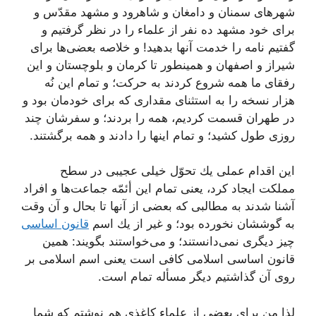
شهرهاى سمنان و دامغان و شاهرود و مشهد مقدّس و
براى خود مشهد ده نفر از علماء را در نظر گرفتیم و
گفتیم نامه را خدمت آنها بدهید! و خلاصه بعضى‌ها براى
شیراز و اصفهان و همینطور تا كرمان و بلوچستان و این
رفقاى ما همه شروع كردند به حركت؛ و تمام این نُه
هزار نسخه را به استثناى مقدارى كه براى خودمان بود و
در طهران قسمت كردیم، همه را بردند؛ و سفرشان چند
روزى طول كشید؛ و تمام اینها را دادند و همه برگشتند.
این اقدام عملى یك تحوّل خیلى عجیبى در سطح
مملكت ایجاد كرد، یعنى تمام این أئمّه جماعت‌ها و افراد
آشنا شدند به مطالبى كه بعضى از آنها تا بحال و آن وقت
به گوششان نخورده بود؛ و غیر از یك اسم
قانون اساسى
چیز دیگرى نمى‌دانستند؛ و مى‌خواستند بگویند: همین
قانون اساسى اسلامى كافى است یعنى اسم اسلامى بر
روى آن گذاشتیم دیگر مسأله تمام است.
لذا من براى بعضى از علماء كاغذى هم نوشتم كه شما