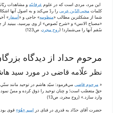
‏ اين مرد، مردى است كه در علوم
عرفانيّه
و مشاهدات ربّان
كلمات
محيى‌الدّين عربى
را ردّ مي‌كند و به اصول آنها اشكال
شما از مشكلترين مطالب «
منظومه
» حاجى و «
أسفار
» آخو
«مصباح الانس» و «شرح نُصوص» از وى بپرسيد، ببينيد از 
سُقم آنها را می‌شمارد! (
روح مجرد
، ص123)
مرحوم حداد از دیدگاه بزرگا
نظر علّامه قاضی در مورد سید هاش
«
مرحوم قاضى
مي‌فرمود: سيّد هاشم در توحيد مانند سنّي‌ه
حقّ متعصّب است؛ و چنان توحيد را ذوق كرده و مسّ نمود
وارد سازد.» (روح مجرد، ص13)
حضرت آقاى حدّاد به قدرى در فناى در
اسم «هُوَ»
قوى بود 