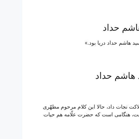
اشم حداد
د هاشم حداد دریا بود.»
 هاشم حداد
اكت نجات داد، حالا اين كلام مرحوم مطهّرى
ست، هنگامى است كه حضرت علّامه هم حيات