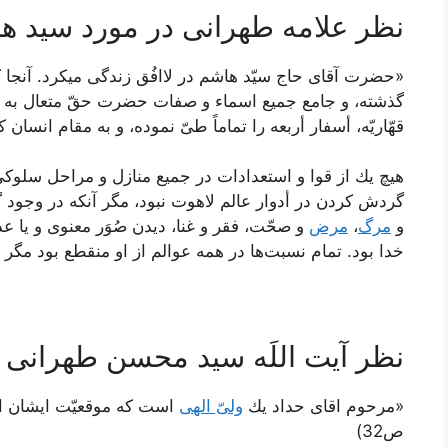
نظر علامه طهرانی در مورد سید ه
«حضرت آقاى حاج سيّد هاشم در لاافُق زندگى ميكرد. آنجا 
گذشته، و جامع جميع اسماء و صفات حضرت حقّ متعال به نحو ات
قهّاريّه، أسفار أربعه را تماماً طىّ نموده، و به مقام انسان 
هيچ يك از قوا و استعدادات در جميع منازل و مراحل سلوك
گردش كردن در أدوار عالم لاهوت نبود، مگر آنكه در وجود 
و
مرگ
،
مرض
و صحّت، فقر و غنا، ديدن صُوَر معنوى و يا ع
خدا بود. تمام نسبت‌ها در همه عوالم از او منقطع بود مگر نسب
نظر آیت اللَه سید محسن طهرانی 
«مرحوم اقای حداد يك
ولىّ الهى
است كه موقعيّت ايشان ا
ص32)