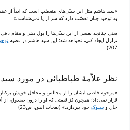
«سيد هاشم مثل اين سنّی‌‏هاى متعصّب است كه ابداً از عقيده
به توحيد چنان تعصّب دارد كه سر از پا نمی‌‏شناسد.»
يعنى چنانچه بعضى از اين سنّی‌ها را پول دهى و مقام دهى و
تزلزل ايجاد كنى، نخواهد شد؛ اين سيد هاشم در قضيه
توحي
207)
نظر علاّمۀ طباطبائی در مورد سید
«مرحوم قاضی ایشان را از مجالس و محافل خویش برکنار م
قرار نمی‌داد؛ همچون دُرّ قیمتی که او را درون صندوق، از أنظ
حال و
سلوک
خود بپردازد.» (نفحات انس، ص23)