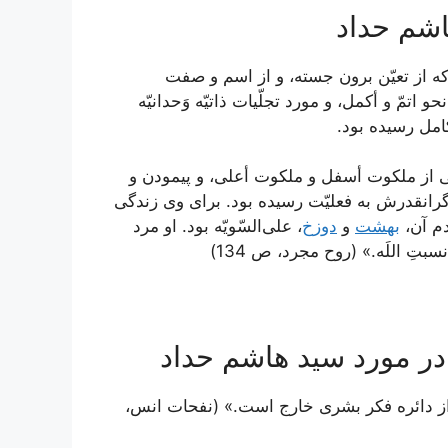
اشم حداد
كه از تعيّن برون جسته، و از اسم و صفت
مّ و أكمل، و مورد تجلّيات ذاتيّه وَحدانيّه
كامل رسيده بود.
ى از ملكوت أسفل و ملكوت أعلى، و پيمودن و
گرانقدرش به فعليّت رسيده بود. براى وى زندگى
دم آن،
بهشت
و
دوزخ
، على‌السّويّه بود. او مرد
تِ اللَه.» (روح مجرد، ص 134)
در مورد سید هاشم حداد
ز دائره فكر بشرى خارج است.» (نفحات انس،