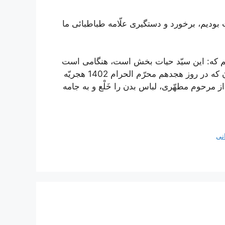
بوديم، برخورد و دستگيرى علّامه طباطبائى ما
شم كه: اين سيّد حيات بخش است، هنگامى است
كه حضرت علّامه هم حيات دارند، و از آن وقت تا ارتحالشان كه در روز هجدهم محرّم الحرام 1402 هجريّه
ز مرحوم مطهّرى، لباس بدن را خَلْع و به جامه
نی