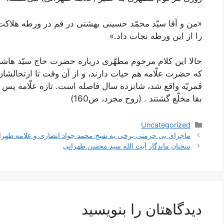
«من و آقا سيّد محمّد حسينى بهشتى در قم در ورطه هلاكت 
را از اين ورطه نجات داد.»
حالا اين كلام مرحوم مطهّرى درباره حضرت حاج سيّد ها
قمريّه واقع شد، شانزده سال فاصله است. تازه علّامه پس ا
بقا مخلّع گشتند . (روح مجرد، ص160)
دسته‌ها
Uncategorized
ناوبری
ماجرای بی حرمتی برخی به شیخ محمد جواد انصاری و علامه طهرا
نوشته‌ها
سخنان ماندگار آیت الله سید محسن طهرانی
دیدگاهتان را بنویسید