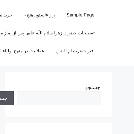
رش
ه
Sample Page
راز «استون‌هنج»
خرید ن
حتوا
تسبیحات حضرت زهرا سلام اللَه علیها پس از نماز 
قبر حضرت ام البنین
عقلانیت در منهج اولیاء ا
جستجو
جست