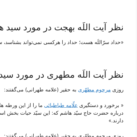
نظر آیت اللَه بهجت در مورد سید ه
«حداد سرّاللَه هست؛ حداد را هرکسی نمی‌تواند بشناسد، سی
نظر آیت اللَه مطهری در مورد سید
روزى
مرحوم مطهّرى
به حقير (علامه طهرانی) مى‌گفتند:
« برخورد و دستگيرى
علّامه طباطبائى
ما را از اين ورطه هل
درباره حضرت حاج سيّد هاشم كه: اين سيّد حيات بخش ا
دارند.»
روزى مرحوم مطهّرى به حقير (علامه طهرانی) می‌‏گفتند: