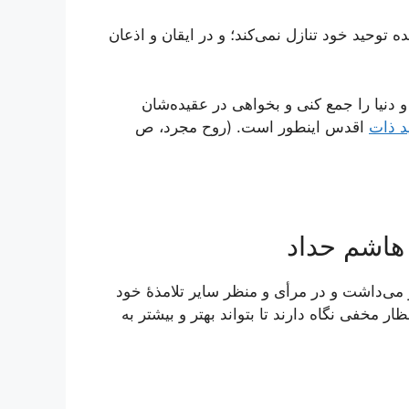
 توحيد خود تنازل نمی‌‏كند؛ و در ايقان و اذعان
 دنيا را جمع كنى و بخواهى در عقيده‌‏شان
د ذات
اقدس اين‏طور است. (روح مجرد، ص
 هاشم حداد
ی‌داشت و در مرأی و منظر سایر تلامذۀ خود
ار مخفی نگاه دارند تا بتواند بهتر و بیشتر به