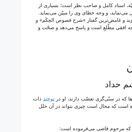
يّه، استاد كامل و صاحب نظر است؛ بسيارى از
 می‌‏نمايد، و وجه خطاى وى را مبيّن می‌‏نمايد.
ند و غامض‏‌ترين گفتار «شرح فصوص الحِكَم» و
چه افقى مطّلع است و پاسخ مي‌دهد و صحّت و
ن
م حداد
ا كه در سنّى‌گرى تعصّب دارند، او در
توحيد
ذات
ه است كه محال است چيزى بتواند در آن خلل
كه مرحوم قاضى می‌فرموده است: