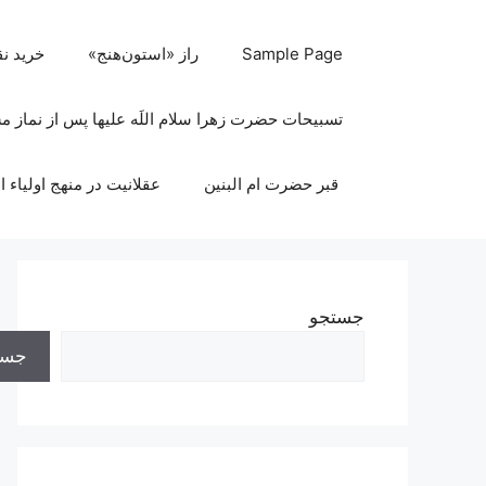
رش
ه
Sample Page
راز «استون‌هنج»
خرید ن
حتوا
تسبیحات حضرت زهرا سلام اللَه علیها پس از نماز 
قبر حضرت ام البنین
عقلانیت در منهج اولیاء ا
جستجو
جست