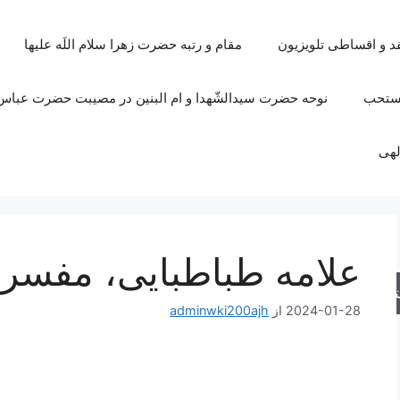
قد و اقساطی تلویزیون
مقام و رتبه حضرت زهرا سلام اللَه علیها
مستحب
نوحه حضرت سیدالشّهدا و ام البنین در مصیبت حضرت عباس 
لهی
علامه طباطبایی، مفسر،
جو
2024-01-28
از
adminwki200ajh