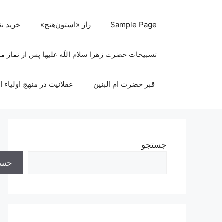
رش
ه
Sample Page
راز «استون‌هنج»
خرید ن
حتوا
تسبیحات حضرت زهرا سلام اللَه علیها پس از نماز 
قبر حضرت ام البنین
عقلانیت در منهج اولیاء ا
جستجو
جست