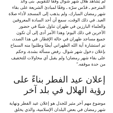
لم يُشاهد هلال شهر شوال وفقًا للتقويم. بنى والد
المترجم ـ قدّس سرّه ـ وفقًا لمبادئ الشريعة على بقاء
شهر رمضان المبارك، ولم يذهب إلى المسجد لأداء صلاة
العيد. في ذلك الوقت، سمع أن أحد السادة المعروفين
والعلماء البارزين في طهران تناول شيئًا في حضور
الآخرين في ذلك اليوم؛ وهذا الأمر أدى إلى أن تكون
جميع مساجد طهران في حالة الإفطار. في هذا الصدد،
تم استشارة آية الله الطهراني أيضًا وطلبوا منه السماح
بإعلان دخول شهر شوال. رفض مسألة بشدة، وحكم
على بقاء شهر رمضان! ولم يقبل أي محاولات للتخفيف
من حدة موقفه.”
إعلان عيد الفطر بناءً على
رؤية الهلال في بلد آخر
موضوع مهم آخر مثير للجدل هو إعلان عيد الفطر ونهاية
شهر رمضان في بعض البلدان الإسلامية، والذي يخلق