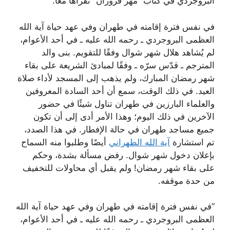
البروجردي في كتاب “مهر فروزان” نقرأها معًا:
في نفس فترة إقامته في طهران وفي عهد حياة آية الله
العظمى البروجردي ـ رحمه الله عليه ـ في أحد الأعوام،
لم يُشاهد هلال شهر شوال وفقًا للتقويم. بنى والد
المترجم ـ قدّس سرّه ـ وفقًا لمبادئ الشريعة على بقاء
شهر رمضان المبارك، ولم يذهب إلى المسجد لأداء صلاة
العيد. في ذلك الوقت، سمع أن أحد السادة المعروفين
والعلماء البارزين في طهران تناول شيئًا في حضور
الآخرين في ذلك اليوم؛ وهذا الأمر أدى إلى أن تكون
جميع مساجد طهران في حالة الإفطار. في هذا الصدد،
تم استشارة
آية الله الطهراني
أيضًا وطلبوا منه السماح
بإعلان دخول شهر شوال. رفض مسألة بشدة، وحكم
على بقاء شهر رمضان! ولم يقبل أي محاولات للتخفيف
من حدة موقفه.
“في نفس فترة إقامته في طهران وفي عهد حياة آية الله
العظمى البروجردي ـ رحمه الله عليه ـ في أحد الأعوام،