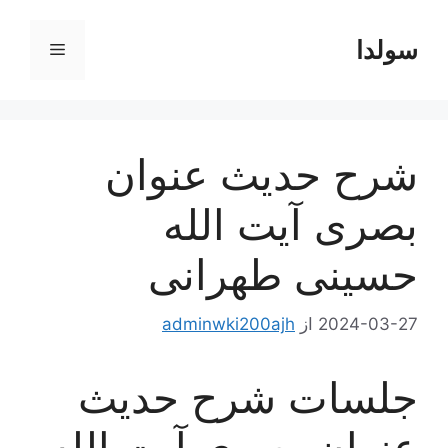
رش
ه
سولدا
فهرست
حتوا
شرح حدیث عنوان
بصری آیت الله
حسینی طهرانی
2024-03-27
از
adminwki200ajh
جلسات شرح حدیث
عنوان بصری آیت الله