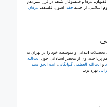
۱۳۴ق) از فقیهان، عرفا و فیلسوفان شیعه در قرن سیزدهم
م اسلامی، از جمله
فقه
، اصول، فلسفه،
عرفان
ی
تهران متولد شد. وی تحصیلات ابتدایی و متوسطه خود را در تهران به
قم پرداخت. وی از محضر استادانی چون
آیت‌الله
د
و
آیت‌الله العظمی گلپایگانی
،
آیت الحق سید
رانی
بهره برد.