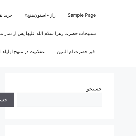
رش
ه
Sample Page
راز «استون‌هنج»
خرید ن
حتوا
تسبیحات حضرت زهرا سلام اللَه علیها پس از نماز 
قبر حضرت ام البنین
عقلانیت در منهج اولیاء ا
جستجو
جست