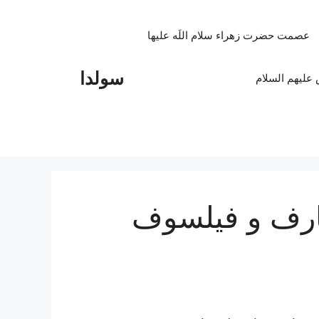
عصمت حضرت زهراء سلام اللَه علیها
سولدا
علیهم السلام
عارف و فیلسوف