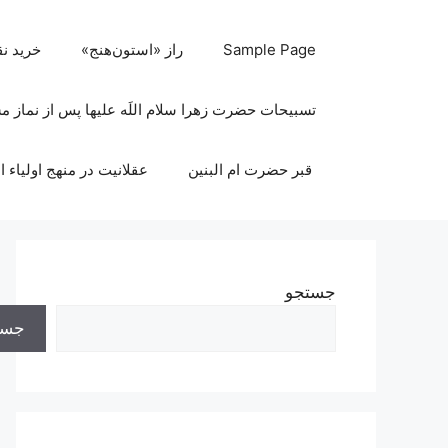
رش
ه
Sample Page
راز «استون‌هنج»
خرید ن
حتوا
تسبیحات حضرت زهرا سلام اللَه علیها پس از نماز 
قبر حضرت ام البنین
عقلانیت در منهج اولیاء ا
جستجو
جست