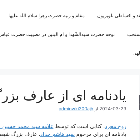
قد و اقساطی تلویزیون
مقام و رتبه حضرت زهرا سلام اللَه علیها
مستحب
نوحه حضرت سیدالشّهدا و ام البنین در مصیبت حضرت عباس 
لهی
یادنامه ای از عارف بز
جو
2024-03-29
از
adminwki200ajh
روح مجرد
، کتابی است که توسط
علامه سید محمد حسین 
یادنامه ای برای مرحوم
سید هاشم حداد
، عارف بزرگ شیع