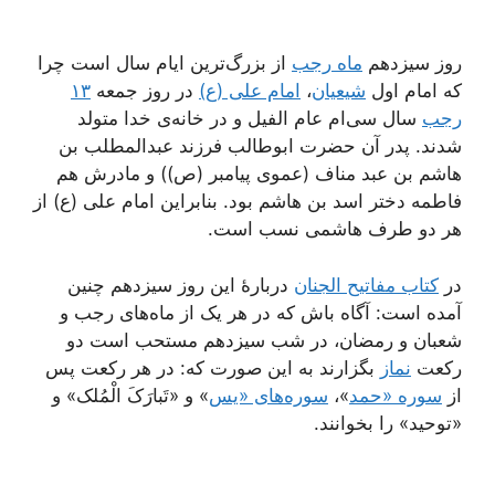
روز سیزدهم
ماه رجب
از بزرگ‌ترین ایام سال است چرا
که امام اول
شیعیان
،
امام علی (ع)
در روز جمعه
۱۳
رجب
سال سی‌ام عام الفیل و در خانه‌ی خدا متولد
شدند. پدر آن حضرت ابوطالب فرزند عبدالمطلب بن
هاشم بن عبد مناف (عموی پیامبر (ص)) و مادرش هم
فاطمه دختر اسد بن هاشم بود. بنابراین امام علی (ع) از
هر دو طرف هاشمی نسب است.
در
کتاب مفاتیح الجنان
دربارۀ این روز سیزدهم چنین
آمده است: آگاه باش که در هر یک از ماه‌های رجب و
شعبان و رمضان، در شب سیزدهم مستحب است دو
رکعت
نماز
بگزارند به این صورت که: در هر رکعت پس
از
سوره «حمد
»،
سوره‌های «یس
» و «تَبارَکَ الْمُلک» و
«توحید» را بخوانند.