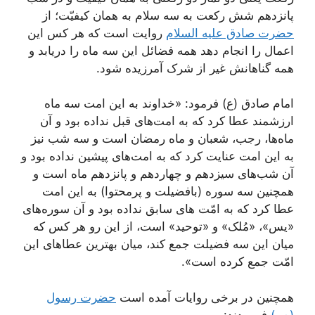
پانزدهم شش رکعت به سه سلام به همان کیفیّت؛ از
حضرت صادق علیه السلام
روایت است که هر کس این
اعمال را انجام دهد همه فضائل این سه ماه را دریابد و
همه گناهانش غیر از شرک آمرزیده شود.
امام صادق (ع) فرمود: «خداوند به این امت سه ماه
ارزشمند عطا کرد که به امت‌های قبل نداده بود و آن
ماه‌ها، رجب، شعبان و ماه رمضان است و سه شب نیز
به این امت عنایت کرد که به امت‌های پیشین نداده بود و
آن شب‌های سیزدهم و چهاردهم و پانزدهم ماه است و
همچنین سه سوره (بافضیلت و پرمحتوا) به این امت
عطا کرد که به امّت های سابق نداده بود و آن سوره‌های
«یس»، «مُلک» و «توحید» است، از این رو هر کس که
میان این سه فضیلت جمع کند، میان بهترین عطاهای این
امّت جمع کرده است».
همچنین در برخی روایات آمده است
حضرت رسول
(ص)
فرمودند: