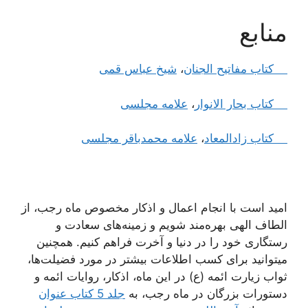
منابع
کتاب مفاتیح الجنان
،
شیخ عباس قمی
کتاب بحار الانوار
،
علامه مجلسی
کتاب زادالمعاد
،
علامه محمدباقر مجلسی
امید است با انجام اعمال و اذکار مخصوص ماه رجب، از
الطاف الهی بهره‌مند شویم و زمینه‌های سعادت و
رستگاری خود را در دنیا و آخرت فراهم کنیم. همچنین
میتوانید برای کسب اطلاعات بیشتر در مورد فضیلت‌ها،
ثواب زیارت ائمه (ع) در این ماه، اذکار، روایات ائمه و
دستورات بزرگان در ماه رجب، به
جلد 5 کتاب عنوان