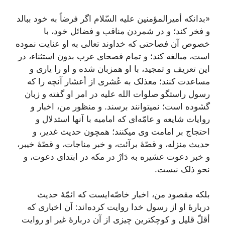
«بدانکه‌ أمیرالمؤمنین‌ علیه‌ السّلام‌ اگر فرضاً به‌ خود ببالد
و فخر کند؛ و در شمردن‌ مناقب‌ و فضائل‌ خود، با
خصوص‌ آن‌ فصاحتی که‌ خداوند تعالی به‌ او عنایت‌ نموده‌
است‌، مبالغه‌ کند؛ و تمام‌ فصحای عرب‌ بدون‌ استثناء، در
این‌ تعریف‌ و تمجید، با او همزبان‌ شده‌ و او را یاری و
مساعدت‌ کنند؛ معذلک‌ به‌ عُشری از أعشار آنچه‌ را که‌
رسول‌ راستگو صلوات‌ الله‌ علیه‌ در امر او گفته‌ و زبان‌
گشوده‌ است‌؛ نمیتوانند برسند. و منظور من‌، اخبار و
روایات‌ شایعه‌ و عامّه‌ای که‌ امامیه‌ با آنها استدلال‌ و
احتجاج‌ بر امامت‌ وی میکنند؛ همچون‌ حدیث‌ غدیر، و
حدیث‌ منزله‌، و قصّۀ برآئت‌، و خبر مناجات‌، و قصّۀ خیبر،
و خبر دعوت‌ عشیره‌ به‌ دَارْ در مکه‌ در ابتدای دعوت‌، و
نحو ذلک‌ نیست‌.
بلکه‌ مقصود من‌، اخبار خاصّه‌ایست‌ که‌ ائمّۀ حدیث‌
دربارۀ او از رسول‌ خدا روایت‌ کرده‌اند: آن‌ اخباری که‌
أقلّ قلیل‌ و کوچکترین‌ چیزی از آن‌ دربارۀ غیر او روایت‌