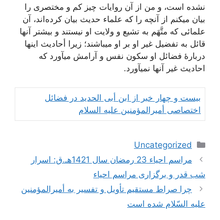
نشده‌ است‌، و من‌ از آن‌ روایات‌ چیز کم‌ و مختصری را
بیان‌ میکنم‌ از آنچه‌ را که‌ علماء حدیث‌ بیان‌ کرده‌اند، آن‌
علمائی که‌ متَّهَم‌ به‌ تشیع‌ و ولایت‌ او نیستند و بیشتر آنها
قائل‌ به‌ تفضیل‌ غیر او بر او میباشند؛ زیرا أحادیث‌ اینها
دربارۀ فضائل‌ او سکون‌ نفس‌ و آرامش‌ میآورد که‌
احادیث‌ غیر آنها نمیآورد.
بیست و چهار خبر از ابن أبی الحدید در فضائل
اختصاصی أمیرالمؤمنین علیه السلام
دسته‌ها
Uncategorized
ناوبری
مراسم احیاء 23 رمضان سال 1421هـ.ق: اسرار
نوشته‌ها
شب قدر و برگزاری مراسم احیاء
چرا صراط مستقيم تأويل و تفسير به أميرالمؤمنين
عليه السّلام شده است