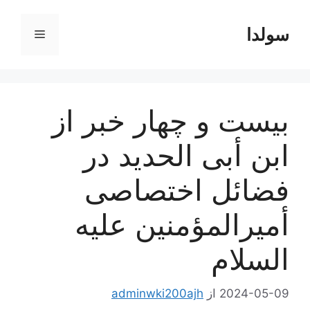
رش
ه
سولدا
فهرست
حتوا
بیست و چهار خبر از
ابن أبی الحدید در
فضائل اختصاصی
أمیرالمؤمنین علیه
السلام
2024-05-09
از
adminwki200ajh