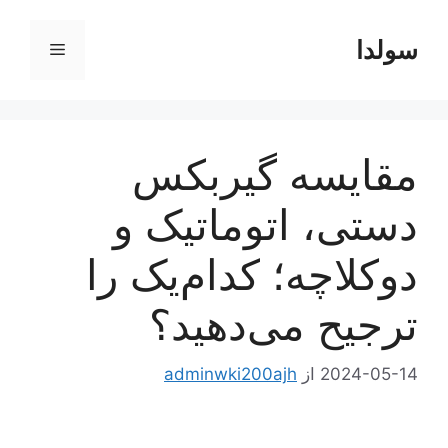
رش
ه
سولدا
فهرست
حتوا
مقایسه گیربکس
دستی، اتوماتیک و
دوکلاچه؛ کدام‌یک را
ترجیح می‌دهید؟
2024-05-14
از
adminwki200ajh