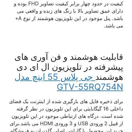
کیفیت در حدود چهار برابر کیفیت تصاویر FHD بوده و
دارای عمق تصاویر بالا با رنگ های زنده و واقعی می
باشد. پنل موجود در این تلویزیون هوشمند از نوع A+
می باشد.
قابلیت هوشمند و فن آوری های
پیشرفته در تلويزيون ال ای دی
هوشمند
جی پلاس 55 اينچ مدل
GTV-55RQ754N
برای ذخیره فایل های بارگیری شده از اینترنت یک فضای
داخلی 16 گیگابایتی برای این تلویزیون در نظر گرفته
شده است. درگاه های ارتباطی موجود در این تلویزیون
از قبیل 2 ورودی USB و 3 ورودی HDMI می باشد.برای
خرید این محصول با گارانتی اصلی گلدیران به فروشگاه