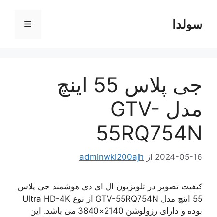
رش
ه
سولدا
فهرست
حتوا
جی پلاس 55 اينچ
مدل GTV-
55RQ754N
2024-05-16
از
adminwki200ajh
کیفیت تصویر در تلويزيون ال ای دی هوشمند جی پلاس
55 اينچ مدل GTV-55RQ754N از نوع Ultra HD-4K
بوده و دارای رزولوشن 2140×3840 می باشد. این