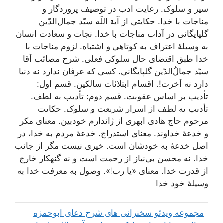
سیر و سلوک. رعایت ادب در توصیف پروردگار و
مناجات با خدا. حکایتی از آیة اللَه سیّد جمال‌الدّین
گلپایگانی در آداب مناجات با خدا. نجات و سعادت انسان
به وسیلۀ اعتراف به کوتاهی و اشتباه. لزوم مناجات با
خدا طبق اقتضای حال سلوکی فعلی. شرح مصائب آقا
سیّد جمال‌ُالدّین گلپایگانی. کسی که عرفان ندارد نه دنیا
دارد نه آخرت!. اقسام ابتلائات سالکین. قسم اول:
تأدیب بر اساس عقوبت. قسم دوم: تأدیب به لطف.
تأدیب به لطف از اسرار شریعت و سلوک. حکایت
مرحوم حاج هادی ابهری از ژاندارم خودبین. معنای مکر
و خدعۀ خداوند. معنای استدراج. خدعۀ مردم به خدا، در
اصل خدعۀ به خودشان است. خیری نیست مگر از جانب
خدا. نه محسن بی‌نیاز از رحمت است و نه گنهکار خارج
از قدرت خدا. معنای «یا رب!». وصول به معرفت خدا به
وسیلۀ خود خدا
مجموعه ویدئو سخنرانی های شرح دعای ابوحمزه