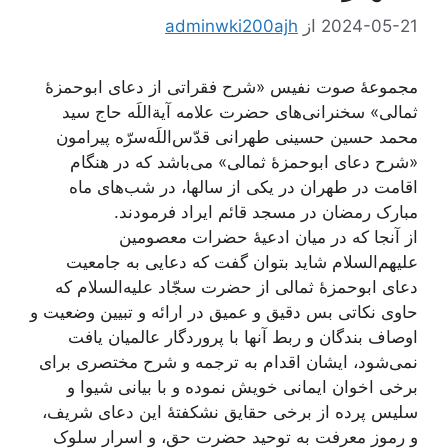
2024-05-21
از
adminwki200ajh
مجموعۀ صوت نفیس «شرح فقراتی از دعای ابوحمزۀ
ثمالی» سخنرانی‌های حضرت علامه آیة‌اللَه حاج سید
محمد حسین حسینی طهرانی قدّس‌اللَه‌سرّه پیرامون
«شرح دعای ابوحمزۀ ثمالی» می‌باشد که در هنگام
اقامت در طهران در یکی از سالها، در شب‌های ماه
مبارک رمضان در مسجد قائم ایراد فرمودند.
از آنجا که در میان ادعیۀ حضرات معصومین
علیهم‌السلام شاید بتوان گفت که دعایی به جامعیت
دعای ابوحمزۀ ثمالی از حضرت سجّاد علیه‌السلام که
حاوی نکاتی بس دقیق و عمیق در ارائه و تبیین وضعیت و
اوصاف بندگان و ربط آنها با پروردگار عالمیان یافت
نمی‌شود، ایشان اقدام به ترجمه و شرح مختصری برای
برخی اخوان ایمانی خویش نموده و با بیانی شیوا و
سلیس پرده از برخی حقایق نشکفتۀ این دعای شریف،
و رموز معرفت به توحید حضرت حق، و اسرار سلوک