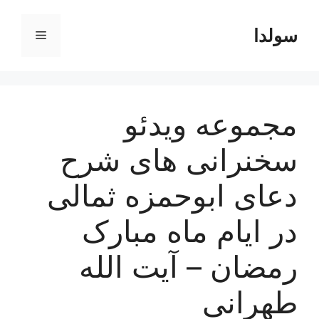
رش
ه
سولدا
فهرست
حتوا
مجموعه ویدئو
سخنرانی های شرح
دعای ابوحمزه ثمالی
در ایام ماه مبارک
رمضان – آیت الله
طهرانی