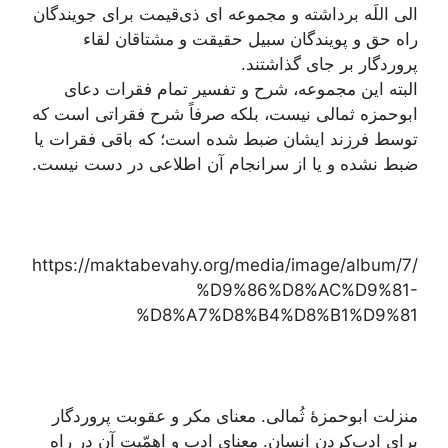
الی اللَه برداشته و مجموعه ای ذی‌قیمت برای جویندگان
راه حق و پویندگان سبیل حقیقت و مشتاقان لقاء
پروردگار بر جای گذاشتند.
البته این مجموعه، شرح و تفسیر تمام فقرات دعای
ابوحمزه ثمالی نیست، بلکه صرفاً شرح فقراتی است که
توسط فرزند ایشان ضبط شده است؛ که باقی فقرات یا
ضبط نشده و یا از سرانجام آن اطلاعی در دست نیست.
https://maktabevahy.org/media/image/album/7/
%D9%86%D8%AC%D9%81-
%D8%A7%D8%B4%D8%B1%D9%81
منزلت ابوحمزۀ ثُمالی. معنای مکر و عقوبت پروردگار
برای ادب‌کردن انسان. معنای ادب و اهمّیت آن در راه