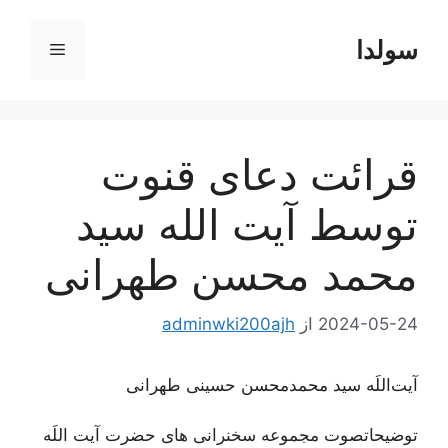
رش
ه
سولدا
فهرست
حتوا
قرائت دعای قنوت
توسط آیت الله سید
محمد محسن طهرانی
2024-05-24
از
adminwki200ajh
آیت‌اللَه سید محمدمحسن حسینی طهرانی
توضیحاتصوت مجموعه سخنرانی های حضرت آیت اللَه