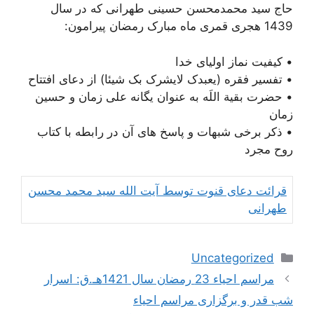
حاج سید محمدمحسن حسینی طهرانی که در سال
1439 هجری قمری ماه مبارک رمضان پیرامون:
• کیفیت نماز اولیای خدا
• تفسير فقره (يعبدک لايشرک بک شيئا) از دعای افتتاح
• حضرت بقیة اللَه به عنوان یگانه علی زمان و حسین
زمان
• ذکر برخی شبهات و پاسخ های آن در رابطه با کتاب
روح مجرد
قرائت دعای قنوت توسط آیت الله سید محمد محسن
طهرانی
دسته‌ها
Uncategorized
ناوبری
مراسم احیاء 23 رمضان سال 1421هـ.ق: اسرار
نوشته‌ها
شب قدر و برگزاری مراسم احیاء