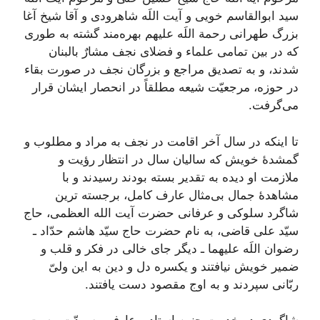
سید ابوالقاسم خویی و آیت اللَه شاهرودی و آقا شیخ آغا
بزرگ طهرانی رحمة اللَه علیهم بهره‌مند گشته به طوری
که در بین تمامی علماء و فضلای نجف مشارٌ بالبنان
شدند، و به تصدیق مراجع و بزرگان نجف در صورت بقاء
در حوزه، مرجعیّت شیعه مطلقاً در انحصار ایشان قرار
می‌گرفت.
تا اینکه در سال آخر اقامت در نجف به مراد و مطلوب و
گمشدۀ خویش که سالیان سال در انتظار رؤیت و
ملازمت او دیده به تقدیر بسته بودند رسیدند و با
مشاهدۀ جمال بی‌مثال عارف کامل، برجسته ترین
شاگرد سلوکی و عرفانی حضرت آیت الله العظمی، حاج
سیّد علی قاضی، به نام حضرت حاج سیّد هاشم حدّاد ـ
رضوان اللَه علیهما ـ دیگر جای خالی در فکر و قلب و
ضمیر خویش نیافتند و یکسره دل و دین به این ولیّ
ربّانی سپردند و به اوج مقصود دست یافتند.