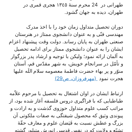
طهرانی در 24 محرم سنۀ ١٣٤٥ هجری قمری در
طهران، دیده به جهان گشود.
دوران تحصیل متداول زمان خود را با اخذ مدرک
مهندسی فنّی و به عنوان دانشجوی ممتاز در هنرستان
صنعتی طهران به پایان رساند. دولت وقت پیشنهاد اعزام
ایشان را به عنوان دانشجوی ممتاز برای ادامه تحصیل
به آلمان ارائه نمود؛ ولیکن با توجیه و ارشاد پدر بزرگوار
و تأمّل در سرانجام خویش، به شهر مقدّس قم، آستان
منوّر و پر بهاء حضرت فاطمۀ معصومه سلام اللَه علیها
هجرت نمود
(مهرفروزان، ص29)
ارتباط ایشان در اوان اشتغال به تحصیل با مرحوم علاّمه
طباطبایی که با فراگیری دروس فلسفه آغاز شده بود، از
مراتب کسب علوم متداول حوزوی گذشت و به ارادت و
پیوندی وثیق که محصول شیفتگی به صفات ملکوتی آن
بزرگ و عطش نسبت به فَیَضان علوم و معارف حقّۀ
تشیّع و ولایت که در نفس قدسی انورش متبلور گشته