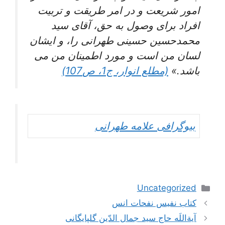
امور شریعت و در امر طریقت و تربیت
افراد برای وصول به حق، آقای سید
محمدحسین حسینی طهرانی را، و ایشان
لسان من است و مورد اطمینان من می
باشد.»
(مطلع انوار، ج1، ص107)
بیوگرافی علامه طهرانی
دسته‌ها
Uncategorized
ناوبری
کتاب نفیس نفحات انس
نوشته‌ها
آیةاللَه حاج سید جمال الدّین گلپایگانی