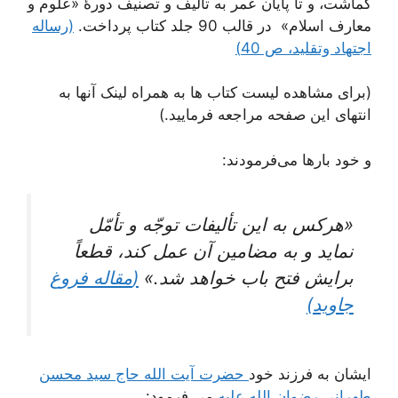
گماشت، و تا پایان عمر به تألیف و تصنیف دورۀ «علوم و
معارف اسلام» در قالب 90 جلد کتاب پرداخت.
(رساله
اجتهاد وتقلید، ص 40)
(برای مشاهده لیست کتاب‌ ها به همراه لینک آنها به
انتهای این صفحه مراجعه فرمایید.)
و خود بارها می‌فرمودند:
«هركس به اين تأليفات توجّه و تأمّل
نمايد و به مضامين آن عمل كند، قطعاً
برايش فتح باب خواهد شد.»
(
مقاله فروغ
جاوید)
ایشان به فرزند خود
حضرت آیت الله حاج سید محسن
طهرانی رضوان الله علیه
می فرمود: