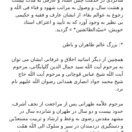
شاگردی در خدمت چنین استاد و عارفی به مدّت بیست
و هشت سال، و وصول به مراتب شهود و فناء فی اللَه و
رجوع به عوالم بقاء، از ایشان عارف و فقیه و حکیمی
بی نظیر به وجود آورد که به تأیید و اعتراف استاد
خویش، «سیّدالطائفتین* » گردید.
*: بزرگ عالم ظاهران و باطن
همچنین از دیگر اساتید اخلاق و عرفانی ایشان می توان
به مرحوم آیت اللَه سید جمال الدین گلپایگانی، مرحوم
آیت اللَه شیخ عباس قوچانی و مرحوم آیت اللَه حاج
شیخ محمد جواد انصاری همدانی رضوان اللَه علیهم نام
برد.
مرحوم علاّمه طهرانی پس از مراجعت از نجف أشرف،
حدود بیست و دو سال در طهران و شانزده سال در
مشهد مقدس رضوی به وعظ و ارشاد و تربیت مستعدّین
و دستگیری دردمندان در سیر و سلوک الی اللَه همّت