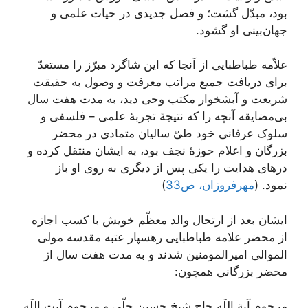
بود، مبدّل گشت؛ و فصل جدیدی در حیات علمی و
جهان‌بینی او گشود.
علاّمه طباطبایی از آنجا که این شاگرد مبرّز را مستعدّ
برای دریافت جمیع مراتب معرفت و وصول به حقیقت
شریعت و آبشخوار مکتب وحی دید، به مدت هفت سال
بی‌مضایقه آنچه را که نتیجۀ تجربۀ علمی – فلسفی و
سلوک عرفانی خود طیّ سالیان متمادی در محضر
بزرگان و اعلام حوزۀ نجف بود، به ایشان منتقل کرده و
درهای هدایت را یکی پس از دیگری به روی او باز
نمود. (
مهرفروزان، ص33
)
ایشان بعد از ارتحال والد معظّم خویش با کسب اجازه
از محضر علامه طباطبایی رهسپار عتبه مقدسه مولی
الموالی امیرالمومنین شدند و به مدت هفت سال از
محضر بزرگانی همچون:
مرحوم آیة اللَه حاج شیخ حسین حلّی و مرحوم آیت اللَه