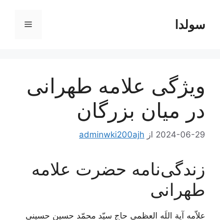
رش
ه
سولدا
فهرست
حتوا
ویژگی علامه طهرانی
در میان بزرگان
2024-06-29
از
adminwki200ajh
زندگی‌نامه حضرت علامه
طهرانی
علاّمه آیة اللَه العظمی حاج سیّد محمّد حسین حسینی