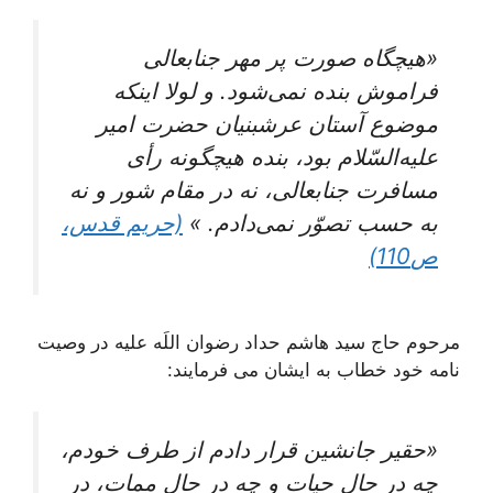
«هيچ‏گاه صورت پر مهر جناب‏عالى
فراموش بنده نمی‌‏شود. و لولا اينكه
موضوع آستان عرش‏بنيان حضرت امير
عليه‌‏السّلام بود، بنده هيچ‏گونه رأى
مسافرت جناب‏عالى، نه در مقام شور و نه
به حسب تصوّر نمی‌‏دادم. »
(حریم قدس،
ص110)
مرحوم حاج سید هاشم حداد رضوان اللَه علیه در وصیت
نامه خود خطاب به ایشان می فرمایند:
«حقیر جانشین قرار دادم از طرف خودم،
چه در حال حیات و چه در حال ممات، در