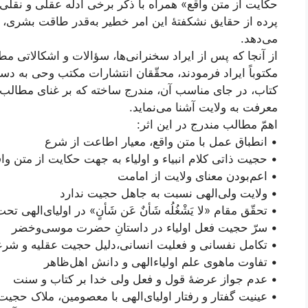
حکایت از متن واقع» همراه با ذکر برخی ادله عقلی و نقلی و
پرده از حقایق نشکفتۀ این امر خطیر به‌قدر طاقت بشری، بر
می‌دهد.
از آنجا که پس از ایراد سخنرانی‌ها، سؤالات و اشکالاتی
مکتوباً ایراد فرمودند، محقّقان انتشارات مکتب وحی به دس
کتاب، در جای مناسب آن، مندرج ساخته که بر غنای مطالب ا
معرفت به ولایت آشنا می‌نماید.
اهمّ مطالب مندرج در این اثر:
• انطباق عمل با متن واقع، معیار اطاعت از شرع
• حجیت ذاتی کلام انبیاء و اولیاء به جهت حکایت از متن وا
• اعم‌بودن معنای ولایت از امامت
• ولایت ولی‌الهی نسبت به جاهل حجیت ندارد
• تحقّق مقام «لا یَشْغُلُه شَأنٌ عَن شَأنٍ» در اولیای‌الهی ت
• سرّ حجیت فعل اولیاء در داستانِ حضرت موسی‌وخضر
• تکامل نفسانی و فعلیت انسانی،‌دلیل حجیت عقلیه و شرع
• تفاوت ماهوی علم اولیاء‌الهی و دانش اهل‌ظاهر
• عدم جواز عرضۀ قول و فعل ولی خدا بر کتاب و سنت
• عینیت گفتار و رفتار اولیای‌الهی با معصومین، ملاک حجیت 