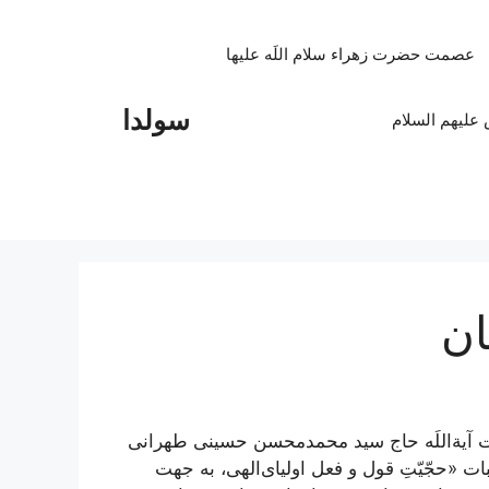
عصمت حضرت زهراء سلام اللَه علیها
سولدا
علیهم السلام
ان
آیة‌اللَه حاج سید محمدمحسن حسینی طهرانی
 که به تبیین و اثبات «حجّیّتِ قول و فعل اولیای‌الهی، به جهت