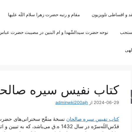
قد و اقساطی تلویزیون
مقام و رتبه حضرت زهرا سلام اللَه علیها
مستحب
نوحه حضرت سیدالشّهدا و ام البنین در مصیبت حضرت عباس 
لهی
کتاب نفیس سیره صالح
جو
2024-06-29
از
adminwki200ajh
کتاب نفیس سیره صالحان
نسخۀ منقّح سخنرانی‌های حضرت 
قدّس‌اللَه‌سرّه در سال 1432 ه.ق می‌باشد،