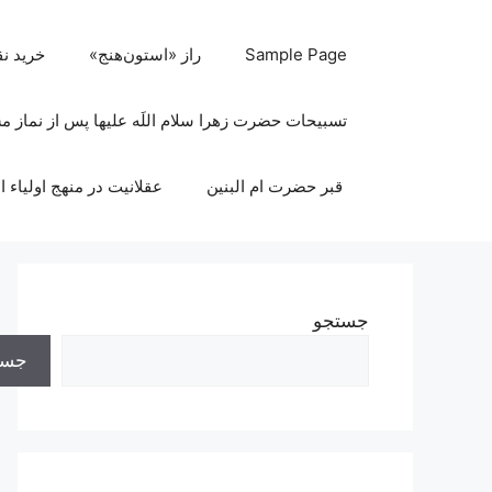
رش
ه
Sample Page
راز «استون‌هنج»
خرید ن
حتوا
تسبیحات حضرت زهرا سلام اللَه علیها پس از نماز 
قبر حضرت ام البنین
عقلانیت در منهج اولیاء ا
جستجو
جست