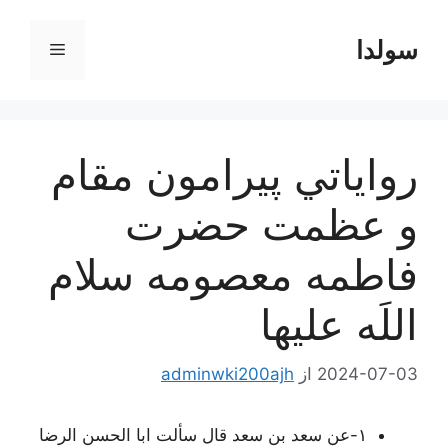
رش
ه
سولدا
فهرست
حتوا
رواياتي پيرامون مقام
و عظمت حضرت
فاطمه معصومه سلام
اللَه عليها
2024-07-03
از
adminwki200ajh
١-
عن سعد بن سعد قال سألت ابا الحسن الرضا