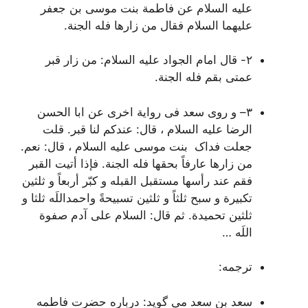
علیه السلام عن فاطمة بنت موسی بن جعفر
علیهما السلام فقال
من زارها فله الجنة.
٢-
قال امام الجواد علیه السلام:
من زار قبر
عمتی بقم فله الجنة.
٣
–
و روی سعد فی روایة اخری عن ابا الحسن
الرضا علیه السلام ، قال:
عندکم لنا قبر.
قلت
جعلت فداک بنت موسی علیه السلام ، قال
: نعم.
من زارها عارفاً بحقها فله الجنة. فإذا أتیت القبر
فقم عند رأسها مستقبل القبله و کبّر أربعاً و ثلثین
تکبیرة و سبح ثلثاً و ثلثین تسبیحةً واحمداللَه ثلثا و
ثلثین تحمیدة. ثم قال: السلام علی آدم صفوة
اللَه …
ترجمه:
سعد بن سعد می گوید: درباره حضرت فاطمه