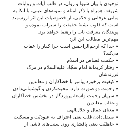
توحیدی با بیان شیوا و روان، در قالب آیات و روایات
شریفه، همراه با ذکر امثله و نمونه‌های عینی، با اتکا به
مبانی عرفانی و حکمی، از خصوصیات این اثر ارزشمند
است که قلوب تشنۀ حقیقت را سیراب نموده و
پویندگان معرفت ناب را رهنما خواهد بود.
مهم‌ترین مطالب این اثر:
• خدا که ارحم‌الراحمین است چرا کفار را عقاب
می‌کند؟
• حکمت قصاص در اسلام
• رفتار کریمانۀ امام سجّاد علیه‌السلام در مرگ
فرزندشان
• کیفیت برخورد پیامبر با خطاکاران و معاندین
• رحمت دو صورت دارد: محبت‌کردن و گوشمالی‌دادن
• سریان رحمت واسعۀ پروردگار در بخشش خطاکاران
و عقاب معاندین
• معنای جمال و جلال‌‌الهی
• صیقل‌دادن قلب یعنی اعتراف به عبودیّت و مسکنت
• جاهلیّت یعنی پافشاری روی سنت‌های ناشی از