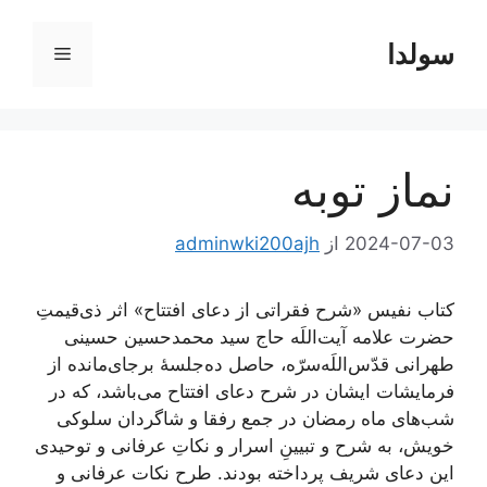
رش
ه
سولدا
فهرست
حتوا
نماز توبه
2024-07-03
از
adminwki200ajh
کتاب نفیس «شرح فقراتی از دعای افتتاح» اثر ذی‌قیمتِ
حضرت علامه آیت‌اللَه حاج سید محمدحسین حسینی
طهرانی قدّس‌اللَه‌‌سرّه، حاصل ده‌جلسۀ بر‌جای‌مانده از
فرمایشات ایشان در شرح دعای افتتاح می‌باشد، که در
شب‌های ماه رمضان در جمع رفقا و شاگردان سلوکی
خویش، به شرح و تبیینِ اسرار و نکاتِ عرفانی و توحیدی
این دعای شریف پرداخته‌ بودند. طرح نکات عرفانی و