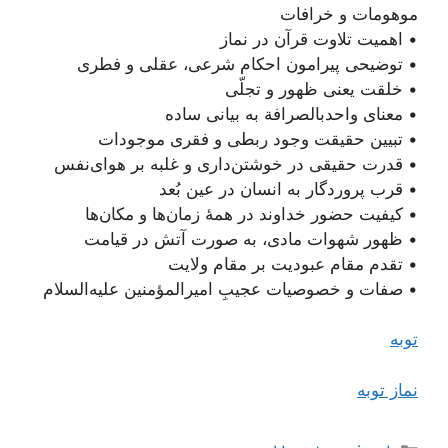
موهومات و خرافات
• اهمیت تلاوت قرآن در نماز
• توضیحی پیرامون احکام شرعی، عقلی و فطری
• خلقت یعنی ظهور و تجلّی
• معنای واحد‌بالصرافة به بیانی ساده
• تبیین حقیقت وجود ربطی و فقری موجودات
• قدرت حقیقی در خوشتن‌داری و غلبه بر هوای‌نفس
• قرب پروردگار به انسان در عین بُعد
• کیفیت حضور خداوند در همۀ زمان‌ها و مکان‌ها
• ظهور شهوات مادی، به صورت آتش در قیامت
• تقدم مقام عبودیت بر مقام ولایت
• صفات و خصوصیات عجیبِ امیرالمؤمنین علیه‌السلام
توبه
نماز توبه
دسته‌ها