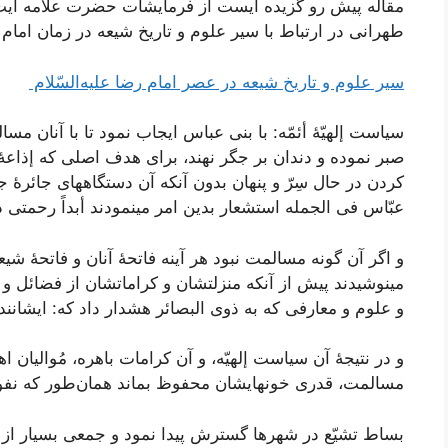
مقاله پیش رو گزیده ایست از فرمایشات حضرت علامه آیت
طهرانی در ارتباط با سیر علوم و تاریخ شیعه در زمان امام 
سير علوم‌ و تاريخ‌ شيعه‌ در عصر امام‌ رضا عليه‌السّلام
سياست‌ إلهيّۀ أئمّه‌: با بنی عباس‌ ايجاب‌ نمود تا با آنان‌ مسا
صبر نموده‌ و دندان‌ بر جگر نهند، برای هدف‌ اصلی که‌ إذاعۀ ح
کردن‌ در حال‌ سِرّ و پنهان‌ بدون‌ آنکه‌ آن‌ دستگاههای جائرۀ ج
عبّاس‌ فی الجمله‌ استشعار بدين‌ امر مینمودند أبداً رحمتی در 
و اگر آن‌ گونه‌ مسالمت‌ نبود هر آينه‌ فاتحۀ آنان‌ و فاتحۀ ش
مینوشيدند پيش‌ از آنکه‌ منزلتشان‌ و کراماتشان‌ از فضائل‌ و
و علوم‌ و معارفی که‌ به‌ ذوی البصائر هشدار داد که‌: ايشانند گ
و در نتيجۀ آن‌ سياست‌ إلهيّه‌، و آن‌ کرامات‌ باهره‌، مُواليان‌ ا
مسالمت‌، قدری خونهايشان‌ محفوظ‌ بماند همان‌طور که‌ نفوس
بساط‌ تشيّع‌ در شهرها گسترش‌ پيدا نمود و جمعی بسيار از ط