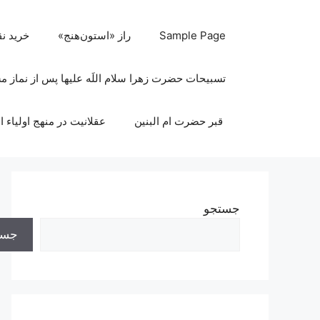
رش
ه
Sample Page
راز «استون‌هنج»
خرید ن
حتوا
تسبیحات حضرت زهرا سلام اللَه علیها پس از نماز 
قبر حضرت ام البنین
عقلانیت در منهج اولیاء ا
جستجو
جست