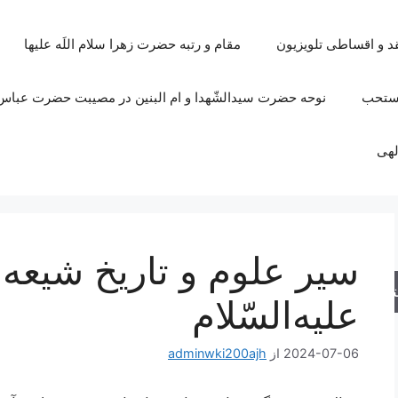
قد و اقساطی تلویزیون
مقام و رتبه حضرت زهرا سلام اللَه علیها
مستحب
نوحه حضرت سیدالشّهدا و ام البنین در مصیبت حضرت عباس 
لهی
سير علوم‌ و تاريخ‌ شيعه‌
جو
عليه‌السّلام
2024-07-06
از
adminwki200ajh