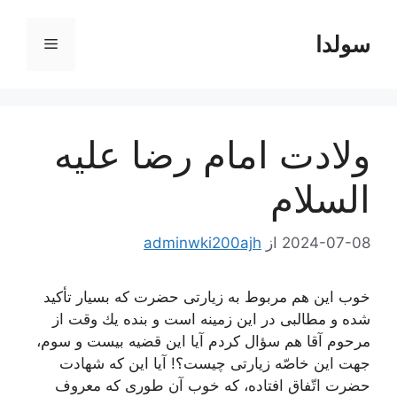
رش
ه
سولدا
فهرست
حتوا
ولادت امام رضا علیه
السلام
2024-07-08
از
adminwki200ajh
خوب این هم مربوط به زیارتی حضرت كه بسیار تأكید
شده و مطالبی در این زمینه است و بنده یك وقت از
مرحوم آقا هم سؤال كردم آیا این قضیه بیست و سوم،
جهت این خاصّه زیارتی چیست؟! آیا این كه شهادت
حضرت اتّفاق افتاده، كه خوب آن طوری كه معروف