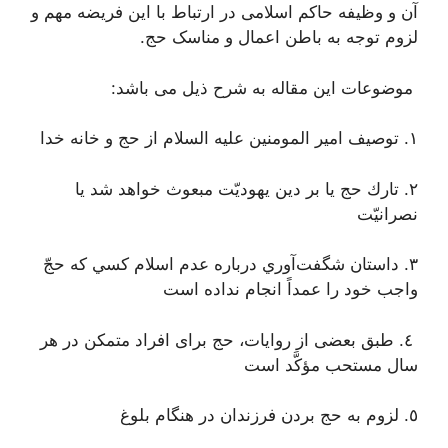
آن و وظیفه حاکم اسلامی در ارتباط با این فریضه مهم و
لزوم توجه به باطن اعمال و مناسک حج.
موضوعات این مقاله به شرح ذیل می باشد:
١. توصيف امير المومنين عليه السلام از حج و خانه خدا
٢. تارك حج يا بر دين يهوديّت مبعوث خواهد شد يا
نصرانيّت‌
٣. داستان شگفت‌آوري درباره عدم اسلام كسي كه حجّ
واجب خود را عمداً انجام نداده است
٤. طبق بعضى از روايات، حج براى افراد متمكن در هر
سال مستحب مؤكَّد است‌
٥. لزوم به حج بردن فرزندان در هنگام بلوغ