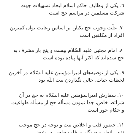
٦. يكى از وظايف حاكم اسلام ايجاد تسهيلات جهت
شركت مسلمين در مراسم حج است‌
٧. علّت وجوب حج يكبار، بر اساس رعايت توان كمترين
افراد از مكلفين است
‌ ٨. امام مجتبى عليه السّلام بيست و پنج بار مشرف به
حج شده‌اند كه اكثر آنها پياده بوده است‌
٩. يكى از توصيه‌هاى اميرالمؤمنين عليه السّلام در آخرين
لحظات حيات، خالى نگذاردن بيت اللَه بود
١٠. سفارش اميرالمؤمنين عليه السّلام به حج در آن
شرائط خاص، جدا نمودن مسأله حج از مسأله طواغيت
و حكام جور است‌
١١. حضور قلب و اخلاص نيت و توجه در حج موجب
نزول انوار پروردگار بر قلب حاجى مى‌شود