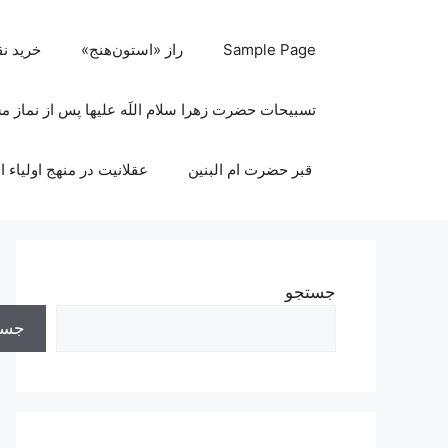
رش
ه
Sample Page
راز «استون‌هنج»
خرید ن
حتوا
تسبیحات حضرت زهرا سلام اللَه علیها پس از نماز 
قبر حضرت ام البنین
عقلانیت در منهج اولیاء ا
جستجو
جست