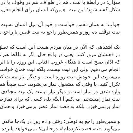
سؤال:
در رابطۀ با نیت ـ هم در طواف، هم در وقوف یا در بقی
شکل گفته شود؛ این نیت، همین‌که انسان برای انجام فعل،
جواب:
به همان نفس خواست و خود آن میل انسان نسبت به 
نیت توقّف ده روز و همین‌طور راجع به نیت قصر، یا راجع 
یک اشتباهی که الآن در میان مردم هست این است که تصوّر 
در ذهنشان مرور کنند، یعنی در واقع حال، اگر به تلفّظ هم نیا
که اذان صبح است تا هنگام غروب آفتاب، این روزه را با این
انجام می‌دهیم! ولی این نیت نیست، بلکه نیت همان خواس
می‌شوید، این خودش نیت روزه است. و دیگر نیاز نیست که د
تکرار کنید. یا وقتی که مشغول نماز می‌شوید، خب طبعاً هم
وارد شدن در نماز است و دیگر نیاز نیست یک نیت مجدّدی در ا
نیت نماز [مستحبی می‌کنم!] البتّه بله، کسی که برای نماز 
نماز برنمی‌خیزد، بلکه به قصد نماز عصر برمی‌خیزد و همان
و همین‌طور راجع به توطّن؛ رفتن و ده روز در یک‌جا ماندن 
می‌گوید: «نه، قصد نکرده‌ام!» درحالتی‌که می‌خواهد پانزده ر