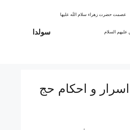
عصمت حضرت زهراء سلام اللَه علیها
سولدا
علیهم السلام
سرار و احکام حج