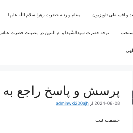
قد و اقساطی تلویزیون
مقام و رتبه حضرت زهرا سلام اللَه علیها
مستحب
نوحه حضرت سیدالشّهدا و ام البنین در مصیبت حضرت عباس 
لهی
پرسش و پاسخ راجع به ا
جو
2024-08-08
از
adminwki200ajh
حقیقت نیت