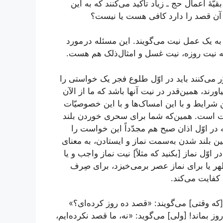
ّۀ اعمال حج ـ زیاد تأکید می‌کنند که به این
 آن قصد را دارد کافی هست یا نیست؟
یک عمل نیت می‌گویند. این مسئله در مورد
به نیت روزه، نیت غسل و امثال‌ذلک هم هست.
می‌کنند باید در اوّل طلوع فجر یک خواستی را
ورند، همین‌قدر در نیت آنها باشد که ما از الآن
 شرایط و با این امساک‌ها و با این خصوصیّات
ت است. همین‌که شما برای سحری خوردن بلند
ر اوّل اذان صبح هم مجدّداً این خواست را
ین بلند شدن به‌سمت نماز و ایستادن، به معنای
وّل نماز [بکنید که مثلاً] نیت نماز واجب و یا
ظهر یا برای نماز عصر برمی‌خیزد، برای صِرف
 کفایت می‌کند.
[که وقتی] می‌گویند: «قصد ده روز کرده‌ای؟»
وز بماند! [ولی] می‌گوید: «نه، ما قصد نکرده‌ایم،