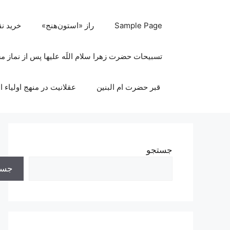
رش
ه
Sample Page
راز «استون‌هنج»
خرید ن
حتوا
تسبیحات حضرت زهرا سلام اللَه علیها پس از نماز 
قبر حضرت ام البنین
عقلانیت در منهج اولیاء ا
جستجو
جست