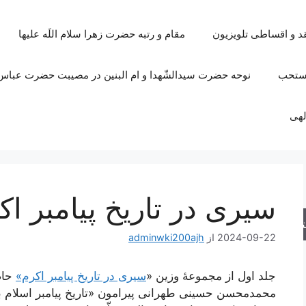
قد و اقساطی تلویزیون
مقام و رتبه حضرت زهرا سلام اللَه علیها
مستحب
نوحه حضرت سیدالشّهدا و ام البنین در مصیبت حضرت عباس 
لهی
سیری در تاریخ پیامبر اک
جو
2024-09-22
از
adminwki200ajh
جلد اول از مجموعۀ وزین «
سیری در تاریخ پیامبر اکرم»
حاص
محمدمحسن حسینی طهرانی پیرامون «تاریخ پیامبر اسلام با 