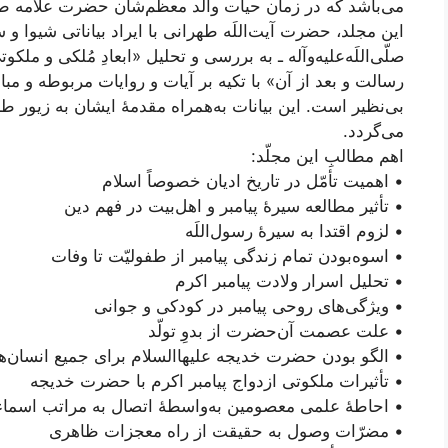
می‌باشد که در زمان حیات والد معظّم‌شان حضرت علامه طهرا
این مجلد، حضرت آیت‌اللَه طهرانی با ایراد بیاناتی شیوا و س
صلّی‌اللَه‌علیه‌و‌آله ـ به بررسی و تحلیل «ابعادِ مُلکی و مل
رسالت و بعد از آن» با تکیه بر آیات و روایات مربوطه و مبان
بی‌نظیر است. این بیانات به‌همراه مقدمۀ ایشان به زیور 
می‌گردد.
اهم مطالبِ این مجلّد:
• اهمیت تأمّل در تاریخ ادیان خصوصاً اسلام
• تأثیر مطالعه سیرۀ پیامبر و اهل‌بیت در فهم دین
• لزوم اقتدا به سیرۀ رسول‌اللَه
• اسوه‌بودن تمام زندگی پیامبر از طفولیّت تا وفات
• تحلیل اسرار ولادت پیامبر اکرم
• ویژگی‌های روحی پیامبر در کودکی و جوانی
• علت عصمت آن‌حضرت از بدوِ تولّد
• الگو‌ بودن حضرت خدیجه علیها‌السلام برای جمیع انسان‌ها
• تأثیرات ملکوتی ازدواج پیامبر اکرم با حضرت خدیجه
• احاطۀ علمی معصومین به‌واسطۀ اتصال به مراتب اسماء
• مضرّات وصول به حقیقت از راه معجزات ظاهری