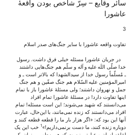
سائر وقایع – سِرّ شاخص بودن واقعۀ
عاشورا
3
تفاوت واقعه عاشورا با سایر جنگ‌های صدر اسلام‌
در جریان عاشورا مسئله خیلی فرق داشت. رسول
خدا صلّی اللَه علیه و آله و سلّم هم جنگ‌هایی داشتند
ـ مُسلّماً رسول خدا از سیدالشهدا که بالاتر است ـ و
امیرالمؤمنین علیه السّلام هم جنگ صفّین و هم جنگ
جمل و نهروان داشتند؛ ولی مسئلۀ عاشورا باز با تمام
اینها تفاوت دارد! در مسئلۀ عاشورا تمام افراد
می‌دانستند که شهید می‌شوند؛ این است مسئله! تمام
افراد می‌دانستند که زنده نمی‌مانند، با این‌حال، عبارت
آنها این بود که: «اگر هزار بار ما را قطعه قطعه کنند و
1
دوباره زنده کنند، ما دست برنمی‌داریم!»
خب این یک
لقلقه لسان و عبارتی نیست که همین‌طور بر زبان یک