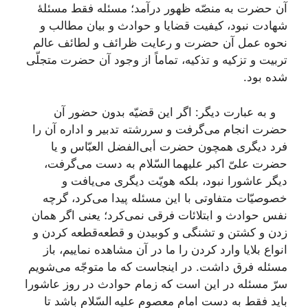
آن حضرت به منصّه ظهور درآمد؛ مسئله فقط مسئلۀ
شهادت نبود، کیفیت قضایا و حوادث و بیان مطالب و
نحوه عمل آن حضرت و رعایت ظرائف و لطائف عالم
تربیت و تزکیه و تذکیه، تماماً از وجود آن حضرت متجلّی
شده بود.
و به عبارت دیگر: اگر این قضیّه بدون حضور آن
حضرت انجام می‌گرفت و سررشته تدبیر و اداره آن را
فرد دیگری همچون حضرت أبی‌الفضل العبّاس و یا
حضرت علیّ اکبر علیهما السّلام به دست می‌گرفت،
دیگر عاشورا نبود، بلکه هویّت دیگری می‌یافت و
خصوصیّات متفاوتی با این مسئله پیدا می‌کرد، گرچه
نفس حوادث و ابتلائات فرقی نمی‌کرد؛ یعنی اگر همان
زدن و کشتن و تشنگی و کوبیدن و قطعه‌قطعه کردن و
انواع بلایا وارد کردن را ما در آن مشاهده نماییم، باز
مسئله فرق داشت. در اینجاست که ما متوجّه می‌شویم
سرّ مسئله در این است که زمام حوادث در روز عاشورا
باید فقط به دست امام معصوم علیه السّلام باشد تا