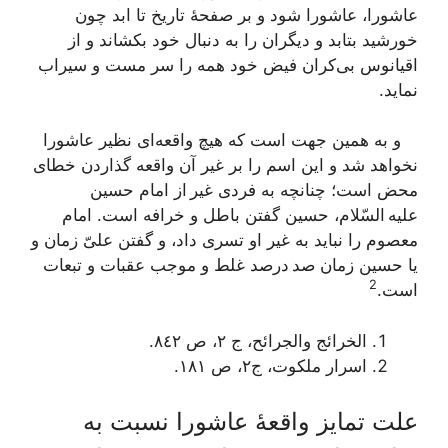
عاشورا، عاشورا شود و بر صفحۀ تاریخ تا ابد چون
خورشید بتابد و دیگران را به دنبال خود بکشاند و از
اقیانوس بی‌کران فیض خود همه را سر مست و سیراب
نماید.
و به همین جهت است که هیچ واقعه‌ای نظیر عاشورا
نخواهد شد و این اسم را بر غیر آن واقعه گذاردن خطای
محض است؛ چنانچه به فردی غیر از امام حسین
علیه السّلام، حسین گفتن باطل و خرافه است. امام
معصوم را نباید به غیر او تسری داد، و گفتن علیّ زمان و
یا حسین زمان صد درصد غلط و موجب عقبات و تبعات
2
است.
الخرائج والجرائح، ج ٢، ص ۸٤٢.
اسرار ملکوت
، ج‌٢، ص ١٨١.
علت تمایز واقعۀ عاشورا نسبت به