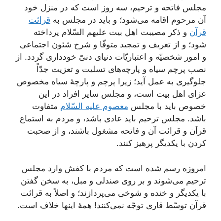
مجلس فاتحه و ترحیم، سه روز است که در منزل خود
آن مرحوم اقامه می‌شود؛ و باید در مجلس به
قرائت
قرآن
و ذکر مصیبت اهل بیت علیهم السّلام پرداخته
شود؛ و از تعریف و تمجید متوفّا و شرح شئون اجتماعی
و امور شخصیّه و اعتباریّات دنیای دنیّ خودداری گردد. از
نصب پرچم سیاه و پارچه‌های تسلیت و تعزیت جدّاً
جلوگیری به عمل آید؛ زیرا پرچم و پارچۀ سیاه مخصوص
عزای اهل‌ بیت است، و مجلس سایر افراد در این
خصوص باید با مجلس
معصوم علیه السّلام
متفاوت
باشد. مجلس ترحیم باید عادی باشد، و مردم به استماع
قرآن و قرائت آن و فاتحه مشغول باشند، و از صحبت
کردن با یکدیگر پرهیز کنند.
امروزه رسم شده است که مردم با کفش وارد مجلس
ترحیم می‌شوند و بر روی صندلی و مبل، به سخن گفتن
با یکدیگر و خنده و شوخی می‌پردازند؛ و اصلاً به قرائت
قرآن توسّط قاری توجّه نمی‌کنند! همۀ اینها خلاف است.