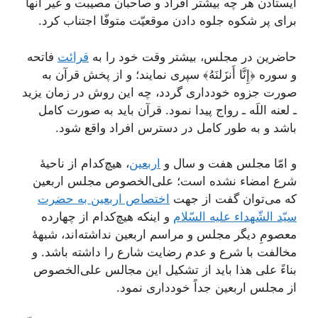
ایستادن هر چه بیشتر افراد و صاحبان مصیبت و غیر آنها
برای پر شکوه جلوه دادن موقعیّت متوفّا اجتناب کرد.
حاضرین در مجلس، بیشتر وقت خود را به
قرائت
فاتحه
و سوره ﴿إِنَّا أَنزَلنَهُ﴾ سپری نمایند؛ و از پخش قرآن به
صورت جزوه خودداری گردد، چه این روش در زمان یزید
ـ لعنه اللَه ـ رواج پیدا نمود. قرآن باید به صورت کامل
باشد و به طور کامل در دسترس افراد واقع شود.
و امّا مجلس هفت و سال و
اربعین
، هیچ‌کدام از ناحیۀ
شرع امضاء نشده است؛ علی‌الخصوص مجلس اربعین
که می‌توان گفت از جهت
اختصاص اربعین به حضرت
سیّد الشّهداء علیه السّلام
و اینکه هیچ‌کدام از چهارده
معصومِ دیگر مجلس و مراسم اربعین نداشته‌اند، شبهۀ
مخالفت با شرع و عدم رضایت شارع را داشته باشد. و
بناءً علی هذا باید از تشکیل این مجالس علی‌الخصوص
از مجلس اربعین جداً خودداری نمود.