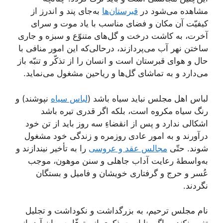
مشاهده می‌شود در
قبرستان‌ها
به‌جای پند و اندرز از
کیفیّت آن مکان و فضای مناسب با یاد موت و سرای
آخرت، به کاشت درخت و گل‌های متنوّع و سبزه و جاری
ساختن نهر آب می‌پردازند، در‌حالی‌که این امور منافی با
حال و هوای قبرستان است و انسان را از تذکّر و تنبّه باز
می‌دارد و به تماشای گل‌ها و ریاحین مشغول می‌نماید.
لباس اهل مجلس نباید سیاه باشد (
لباس سیاه
نپوشند) و
رنگ سیاه مکروه است، بلکه اگر قدری تیره باشد
اشکالی ندارد و پس از انقضاءِ سه روز باید از تن خود
درآورند و به امور عادی روزمره و زندگی خود مشغول
شوند. حتّی
مجالس عقد و عروسی
را به تأخیر نیندازند و
به‌واسطۀ رعایت آداب جاهلی و سنن موهون، موجب
عُسر و حرج و گرفتاری خویشان و فامیل و بستگان
نگردند.
نام مجلس ترحیم، به بزرگداشت و نکوداشت و تجلیل