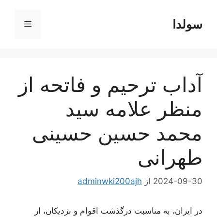
رش
ه
سولدا
فهرست
حتوا
آداب ترحیم و فاتحه از
منظر علامه سید
محمد حسین حسینی
طهرانی
2024-09-30
از
adminwki200ajh
در ایران، به مناسبت درگذشت اقوام و نزدیکان، از