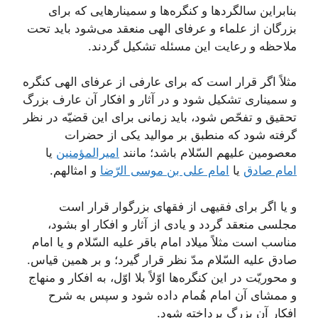
بنابراین سالگردها و کنگره‌ها و سمینارهایی که برای
بزرگان از علماء و عرفای الهی منعقد می‌شود باید تحت
ملاحظه و رعایت این مسئله تشکیل گردند.
مثلاً اگر قرار است که برای عارفی از عرفای الهی کنگره
و سمیناری تشکیل شود و در آثار و افکار آن عارف بزرگ
تحقیق و تفحّص شود، باید زمانی برای این قضیّه در نظر
گرفته شود که منطبق بر موالید یکی از حضرات
معصومین علیهم السّلام باشد؛ مانند
امیر‌المؤمنین
یا
امام صادق
یا
امام علی بن موسی الرّضا
و امثالهم.
و یا اگر برای فقیهی از فقهای بزرگوار قرار است
مجلسی منعقد گردد و یادی از آثار و افکار او بشود،
مناسب است مثلاً میلاد امام باقر علیه السّلام و یا امام
صادق علیه السّلام مدّ نظر قرار گیرد؛ و بر همین قیاس.
و محوریّت در این کنگره‌ها اوّلاً بلا اوّل، به افکار و منهاج
و ممشای آن امام هُمام داده شود و سپس به شرح
افکار آن بزرگ پرداخته شود.