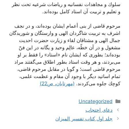
سلوك و مجاهدات نفسانیه و ریاضات شرعیه تحت نظر
و تعلیم و تربیت آن استاد كامل بوده‌اند.
مرحوم قاضى از بنى أعمام ایشان بوده‌اند، و در نجف
اشرف به تربیت شاگردان الهى و وارستگان و شوریدگان
جمال الهى و مشتاقان لقاء و زیارت حضرت احدیت
مشغول و در آن خطّه، عالِم وحید و یگانه در این فنّ
بوده‌اند؛ بطوری كه ایشان نام «استاد» را فقط بر او
مى‌بردند، و هر وقت استاد بطور اطلاق مى‌گفتند مراد
مرحوم قاضى است؛ و گویا در مقابل مرحوم قاضى،
تمام اساتید دیگر با وجود آن مقام و عظمت علمى،
كوچك جلوه مى‌كردند.
(مهرتابان، ص22)
دسته‌ها
Uncategorized
ناوبری
دعای احتجاب
نوشته‌ها
جلد اول کتاب تفسیر المیزان