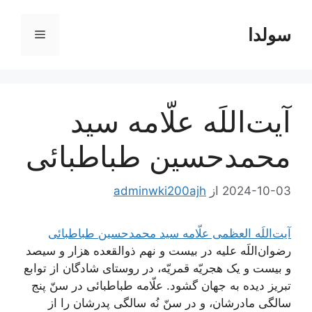
رش
ه
سولدا
فهرست
حتوا
آیت‌اللَه علّامه سید
محمدحسین طباطبائی
2024-10-03
از
adminwki200ajh
آیت‌اللَه العظمی علّامه سید محمدحسین طباطبائی
رضوان‌اللَه ‌علیه در بيست و نهم ذوالقعده هزار و سيصد
و بيست و يک هجريّه قمريّه، در روستاى شادگان از توابع
تبريز دیده به جهان گشود. علّامه طباطبائى‌ در سنّ پنج
سالگى مادرشان، و در سنّ نُه سالگى پدرشان را از