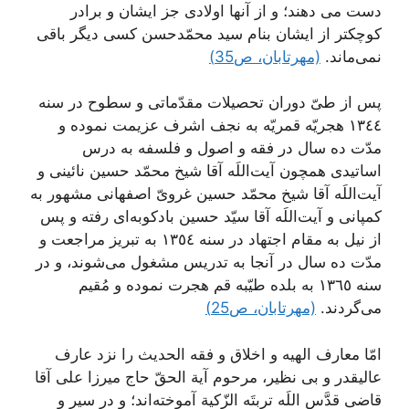
دست می دهند؛ و از آنها اولادى جز ایشان و برادر
كوچكتر از ایشان بنام‌ سید محمّدحسن‌ كسى دیگر باقى
نمى‌ماند.
(مهرتابان، ص35)
پس از طىّ دوران تحصيلات مقدّماتى و سطوح در سنه
١٣٤٤ هجريّه قمريّه به نجف اشرف عزيمت نموده و
مدّت ده سال در فقه و اصول و فلسفه به درس
اساتيدى همچون آيت‌اللَه آقا شيخ محمّد حسين نائينى و
آيت‌اللَه آقا شيخ محمّد حسين غروىّ اصفهانى مشهور به
کمپانى و آيت‌اللَه آقا سيّد حسين بادکوبه‌اى ‌رفته و پس
از نيل به مقام اجتهاد در سنه ١٣٥٤ به تبريز مراجعت و
مدّت ده سال در آنجا به تدريس مشغول مى‌شوند، و در
سنه ١٣٦٥ به بلده طيّبه قم هجرت نموده و مُقيم
مى‌گردند.
(مهرتابان، ص25)
امّا معارف الهیه و اخلاق و فقه الحدیث را نزد عارف
عالیقدر و بى نظیر، مرحوم آیة الحقّ‌ حاج میرزا على آقا
قاضى‌ قدَّس اللَه تربتَه الزّكیة آموخته‌اند؛ و در سیر و