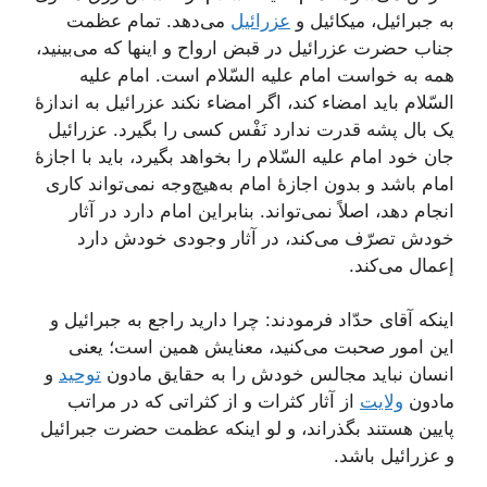
به جبرائیل، میکائیل و
عزرائیل
می‌دهد. تمام عظمت
جناب حضرت عزرائیل در قبض ارواح و اینها که می‌بینید،
همه به خواست امام علیه السّلام است. امام علیه
السّلام باید امضاء کند، اگر امضاء نکند عزرائیل به اندازۀ
یک بال پشه قدرت ندارد نَفْس کسی را بگیرد. عزرائیل
جان خود امام علیه السّلام را بخواهد بگیرد، باید با اجازۀ
امام باشد و بدون اجازۀ امام به‌هیچ‌وجه نمی‌تواند کاری
انجام دهد، اصلاً نمی‌تواند. بنابراین امام دارد در آثار
خودش تصرّف می‌کند، در آثار وجودی خودش دارد
إعمال می‌کند.
اینکه آقای حدّاد فرمودند: چرا دارید راجع به جبرائیل و
این امور صحبت می‌کنید، معنایش همین است؛ یعنی
انسان نباید مجالس خودش را به حقایق مادون
توحید
و
مادون
ولایت
از آثار کثرات و از کثراتی که در مراتب
پایین هستند بگذراند، و لو اینکه عظمت حضرت جبرائیل
و عزرائیل باشد.