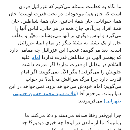
ما نگاه به عظمت مسئله می‌کنیم که عزرائیل فردی
است که جان همۀ موجودات در تحت قدرت اوست؛ جان
همۀ حیوانات، جان همۀ اجانین، جان همۀ شیاطین، جان
همۀ افراد بنی‌آدم، جان همه در هر حالی، لباس آنها را
می‌گیرد و لباس دیگری بر آنها می‌پوشاند. مغیِّر و مقلِّب
حال از یک نشئه به نشئۀ دیگر در تمام انبیا، عزرائیل
است. بعد می‌گوییم: عجب! این عزرائیل چه مقامی دارد
که پیغمبر الهی در مقابلش قدرت ندارد!
امام
علیه
السّلام در مقابل او قدرت ندارد! اگر قدرت داشت
جلویش را می‌گرفت! مگر الآن نمی‌گویند: اگر امام
قدرت دارد چرا مرگ سراغش می‌آید؟ در جواب
می‌گویم: امام خودش می‌خواهد برود، نمی‌‌خواهد در این
دنیا بماند. مرحوم آقا
(علامه سید محمد حسین حسینی
طهرانی)
می‌فرمودند:
چرا این‌قدر رفقا صدقه می‌دهند و دعا می‌کنند ما
بمانیم؟! ما از ماندن در اینجا چه خیری دیدیم؟! چه
فایده‌ای دیدیم که بخواهیم بمانیم؟!