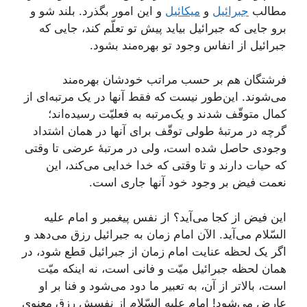
مطالب
جبرائیل
و
میکائیل
و این امور بگذرد. بلند شو و
برو جایی که جبرائیل بیاید پیش تو تعلّم کند، جایی که
جبرائیل از انفاس وجود تو بهره‌مند ‌بشود.
فرشتگان هم بر حسب مراتب خودشان بهره‌مند
می‌شوند. این‌طور نیست که فقط آنها در یک مرتبه‌ا‌ی از
کمال متوقّف شدند و یک‌مرتبه به فعلیّت رسیده‌اند؛
گرچه در مرتبۀ طولی توقّف برای آنها در همان اشتداد
وجودی حاصل شده است، ولی در مرتبۀ عرضی تا وقتی
که حیات دارند و تا وقتی که خدا خدایی می‌کند، این
نعمت فیض بر وجود خود آنها جاری است.
این فیض از کجا می‌آید؟ از نفس پیغمبر و امام علیه
السّلام می‌آید. الآن امام زمان به جبرائیل رزق می‌دهد و
اگر یک لحظه عنایت امام زمان از جبرائیل قطع شود، در
همان لحظه جبرائیل میّت و فانی است، نه اینکه میّت
است، بالاتر از آن، به تعبیر ما دود می‌شود و فنا بر او
عارض می‌شود! امام علیه السّلام از نفسش رزق معنوی