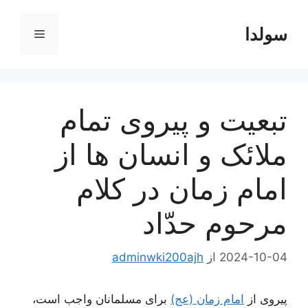
رش
ه
سولدا
فهرست
حتوا
تبعیت و پیروی تمام
ملائک و انسان ها از
امام زمان در کلام
مرحوم حدّاد
2024-10-04
از
adminwki200ajh
پیروی از
امام زمان (عج)
برای مسلمانان واجب است،