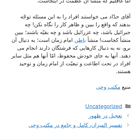
امّا غافلیم که منشأ آن عظمت در اینجاست.
آقای حدّاد می خواستند افراد را به این مسئله توجّه
بدهند که واقع را ببین و ظاهر کار را نگاه نکن! چه
جبرائیل باشد، چه عزرائیل باشد و چه بقیّه باشند؛ ببین
منشأ کجاست! منشأ
باطن
امام زمان است؛ به دنبال آن
برو، نه به دنبال کارهایی که فرشتگان دارند انجام می
دهند. آنها به جای خودش محفوظ، امّا آنها هم مثل سایر
افراد در تحت اطاعت و تبعیّت از امام زمان و توحید
هستند.
منیع
مکتب وحی
دسته‌ها
Uncategorized
ناوبری
تعجیل در ظهور
نوشته‌ها
تفسیر المیزان، کامل و جامع در مکتب وحی