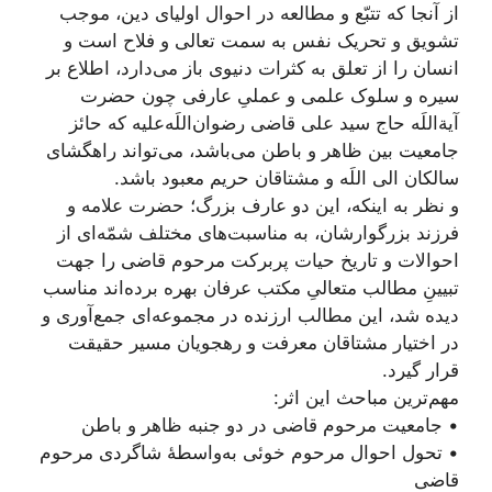
از آنجا که تتبّع و مطالعه در احوال اولیای دین، موجب
تشویق و تحریک نفس به سمت تعالی و فلاح است و
انسان را از تعلق به کثرات دنیوی باز می‌دارد، اطلاع بر
سیره و سلوک علمی و عملیِ عارفی چون حضرت
آیة‌اللَه حاج سید علی قاضی رضوان‌اللَه‌علیه که حائز
جامعیت بین ظاهر و باطن می‌باشد، می‌تواند راهگشای
سالکان الی اللَه و مشتاقان حریم معبود باشد.
و نظر به اینکه، این دو عارف بزرگ؛ حضرت علامه و
فرزند بزرگوارشان، به مناسبت‌های مختلف شمّه‌ای از
احوالات و تاریخ حیات پربرکت مرحوم قاضی را جهت
تبیینِ مطالب متعالیِ مکتب عرفان بهره‌ برده‌اند مناسب
دیده شد، این مطالب ارزنده در مجموعه‌ای جمع‌آوری و
در اختیار مشتاقان معرفت و رهجویان مسیر حقیقت
قرار گیرد.
مهم‌ترین مباحث این اثر:
• جامعیت مرحوم قاضی در دو جنبه ظاهر و باطن
• تحول احوال مرحوم خوئی به‌واسطۀ شاگردی مرحوم
قاضی