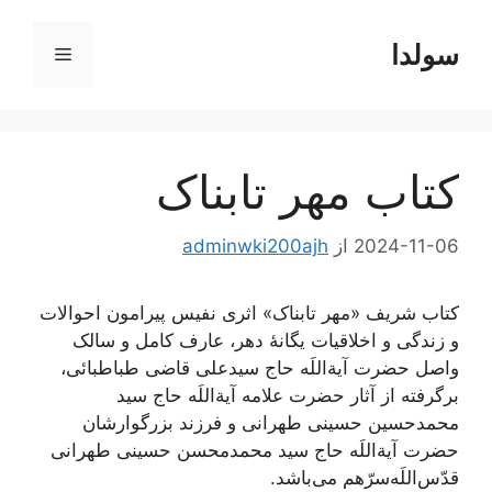
رش
ه
سولدا
فهرست
حتوا
کتاب مهر تابناک
2024-11-06
از
adminwki200ajh
کتاب شریف «مهر تابناک» اثری نفیس پیرامون احوالات
و زندگی و اخلاقیات یگانۀ دهر، عارف کامل و سالک
واصل حضرت آیة‌اللَه حاج سیدعلی قاضی طباطبائی،
برگرفته از آثار حضرت علامه آیة‌اللَه حاج سید
محمدحسین حسینی طهرانی و فرزند بزرگوارشان
حضرت آیة‌اللَه حاج سید محمدمحسن حسینی طهرانی
قدّس‌اللَه‌سرّهم می‌باشد.