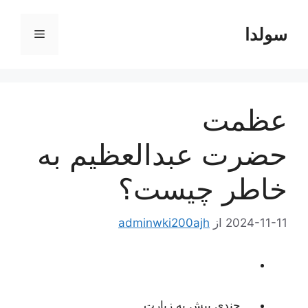
رش
ه
سولدا
فهرست
حتوا
عظمت
حضرت عبدالعظیم به
خاطر چیست؟
2024-11-11
از
adminwki200ajh
چندی پیش به زیارت