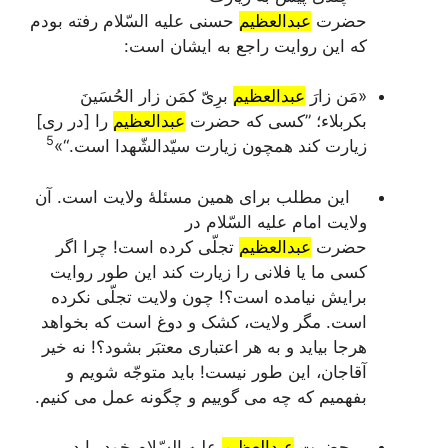
حضرت
عبدالعظیم
حسنی علیه السّلام رفته بودم
که این روایت راجع به ایشان است:
«مَن زارَ
عبدالعظیم
برِیّ کمَن زار الحُسَینَ
بکربلاء
؛ ”کسی که حضرت
عبدالعظیم
را [در ری]
5
زیارت کند همچون زیارت سیّدالشّهدا است.“»
این مطلب برای همین مسئلۀ ولایت است. آن
ولایت امام علیه السّلام در
حضرت
عبدالعظیم
تجلّی کرده است! چرا اگر
کسی ما یا فلانی را زیارت کند این طور روایت
برایش نیامده است؟! چون ولایت تجلّی نکرده
است. مگر ولایت، کشک و دوغ است که بخواهد
هرجا بیاید و به هر اعتباری معتبَر بشود؟! نه خیر
آقاجان، این طور نیست! باید متوجّه شویم و
بفهمیم که چه می گوییم و چگونه عمل می کنیم.
حضرت
عبدالعظیم
علیه السّلام خود را در