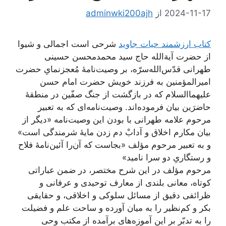
2024-11-17
از
adminwki200ajh
کتاب ارزشمند حیات جاوید
شرحی است اجمالی و شیوا
از حضرت آیة‌الله حاج سید محمدمحسن حسینی
طهرانی قدّس‌الله‌سرّه، بر وصیت‌نامۀ مُعجز‌نمایِ حضرت
امیرالمؤمنین به فرزند خویش حضرت امام حسن
علیهما‌السلام که در بازگشت از جنگ صفّین در منطقۀ
حاضرَین بیان فرموده‌اند. وصیت‌نامه‌ای که به تعبیر
مرحوم علامه طهرانی با بودن این وصیت‌نامه «دیگر از
بیان مکارم اخلاق و آدابْ دم زدن مایۀ شرمندگی است»
و به تعبیر مرحوم مؤلف «بجاست که آن‌را آئین‌نامۀ فلاح
و رستگاریِ دو سرا نامید»
مرحوم مؤلف در این شرح مختصر، در ضمن عباراتی
کوتاه، معانی بلندی از معارف توحیدی و عرفانی و
ظرائفی دقیق از مسائل سلوکی و اخلاقی، و حقایقی
بکر و کم‌نظیر را به میان آورده و ساحت علم و فضیلت
را به تدبّر بر این آموزه‌های برآمده از مکتب وحی