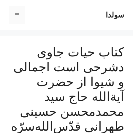
رش
ه
سولدا
فهرست
حتوا
کتاب حیات جاوی
دشرحی است اجمالی
و شیوا از حضرت
آیة‌الله حاج سید
محمدمحسن حسینی
طهرانی قدّس‌الله‌سرّه