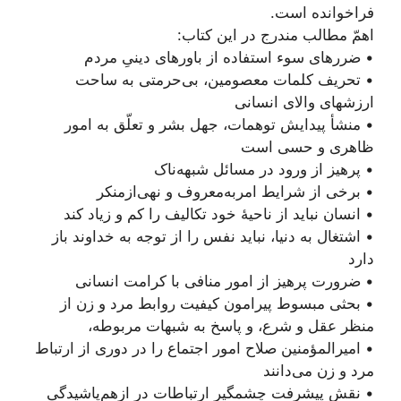
فراخوانده است.
اهمّ مطالب مندرج در این کتاب:
• ضررهای سوء استفاده از باورهای دینیِ مردم
• تحریف کلمات معصومین، بی‌حرمتی به ساحت
ارزشهای والای انسانی
• منشأ پیدایش توهمات، جهل بشر و تعلّق به امور
ظاهری و حسی است
• پرهیز از ورود در مسائل شبهه‌ناک
• برخی از شرایط امر‌به‌معروف و نهی‌از‌منکر
• انسان نباید از ناحیۀ خود تکالیف را کم و زیاد کند
• اشتغال به دنیا، نباید نفس را از توجه به خداوند باز
دارد
• ضرورت پرهیز از امور منافی با کرامت انسانی
• بحثی مبسوط پیرامون کیفیت روابط مرد و زن از
منظر عقل و شرع، و پاسخ به شبهات مربوطه،
• امیرالمؤمنین صلاح امور اجتماع را در دوری از ارتباط
مرد و زن می‌دانند
• نقش پیشرفت چشمگیر ارتباطات در ازهم‌پاشیدگیِ