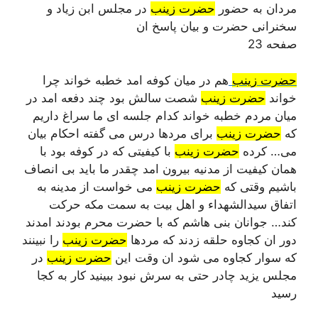
مردان به حضور
حضرت زینب
در مجلس ابن زیاد و
سخنرانی حضرت و بیان پاسخ ان
صفحه 23
حضرت زینب
هم در میان کوفه امد خطبه خواند چرا
خواند
حضرت زینب
شصت سالش بود چند دفعه امد در
میان مردم خطبه خواند کدام جلسه ای ما سراغ داریم
که
حضرت زینب
برای مردها درس می گفته احکام بیان
می… کرده
حضرت زینب
با کیفیتی که در کوفه بود با
همان کیفیت از مدنیه بیرون امد چقدر ما باید بی انصاف
باشیم وقتی که
حضرت زینب
می خواست از مدینه به
اتفاق سیدالشهداء و اهل بیت به سمت مکه حرکت
کند… جوانان بنی هاشم که با حضرت محرم بودند امدند
دور ان کجاوه حلقه زدند که مردها
حضرت زینب
را نبینند
که سوار کجاوه می شود ان وقت این
حضرت زینب
در
مجلس یزید چادر حتی به سرش نبود ببینید کار به کجا
رسید