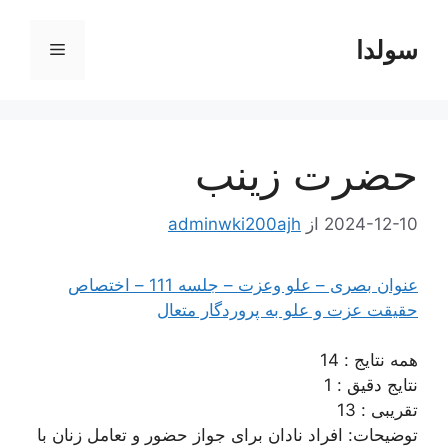
رش
ه
سولدا
فهرست
حتوا
حضرت زینب
2024-12-10
از
adminwki200ajh
عنوان بصری – علو وعزت – جلسه 111 – اختصاص
حقیقت عزت و علو به پروردگار متعال
همه نتایج : 14
نتایج دقیق : 1
تقریبی : 13
توضیحات: افراد نادان برای جواز حضور و تعامل زنان با