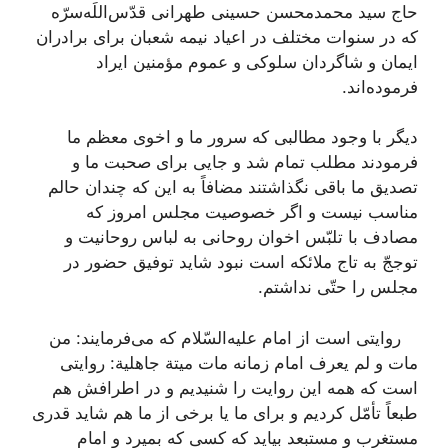
حاج سید محمدمحسن حسینی طهرانی قدّس‌اللَه‌سرّه
که در سنوات مختلف در اعیاد نیمه شعبان برای برادران
ایمان و شاگردان سلوکی و عموم مؤمنین ایراد
فرموده‌اند.
دیگر با وجود مطالبی كه سرور ما و اخوی معظم ما
فرمودند مطلب تمام شد و جایی برای صحبت ما و
تصدیق ما باقی نگذاشتند مضافاً به این كه چندان حالم
مناسب نیست و اگر خصوصیت مجلس امروز كه
مصادف با تلبّس اخوان روحانی به لباس روحانیت و
توججّ به تاج ملائكه است نبود شاید توفیق حضور در
مجلس را حتّی نداشتم.
روایتی است از امام علیه‌السّلام كه می‌فرمایند: من
مات و لم یعرف امام زمانه مات میتة جاهلیة: روایتی
است كه همه این روایت را شنیدیم و در اطرافش هم
طبعاً تأمّل كردیم و برای ما یا برخی از ما هم شاید قدری
مستغرب و مستبعد بیاید كه كسی كه بمیرد و امام