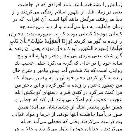
زمانش را نشناخته باشد مانند افرادی كه در جاهلیت
یعنی در زمان قبل از ظهور اسلام زندگی می‌كردند و از
دنیا می‌رفتند، مرگش مانند آنها است. آن افرادی كه در
زمان جاهلیت به دنیا می‌آمدند و از دنیا می‌رفتند چه
كسانی بودند؟ كسانی بودند كه بت می‌پرستیدند. دختران
را زنده به گور می‌كردند
(وَ إِذَا الْمَوْؤُدَةُ سُئِلَتْ* بِأَيِّ ذَنْبٍ
قُتِلَتْ)
[سوره التكوير، آيه ٨ و ٩]
؛ موؤدة یعنی آن زنده به
گور شده. یعنی مردی می‌آمد و دختر چهارساله و پنج
ساله خود را در حالی كه گریه می‌كرد خیلی عجیب یك
روایتی است كه یك شخص آمد پیش پیامبر و شرح حال
زنده به گور كردن دختر خودش را به پیغمبر می‌داد كه
من چطور دخترم را زنده به گور كردم و این دختر من
مرا كمك می‌كرد در كندن قبر با دستهای كوچكش! بله
عجیب، عجیب آدم اصلًا نمی‌تواند باور كند كه چطور و
همین طور پیغمبر اشك از چشمانشان می‌آمد! همین
طور می‌آمد! جاهلیت اینها بودند. از خرما و مواد غذایی
بت درست می‌كردند وقتی كه قحطی می‌آمد حمله
می‌كردند و خدایان خود را تناول می‌كردند و حالا به هر