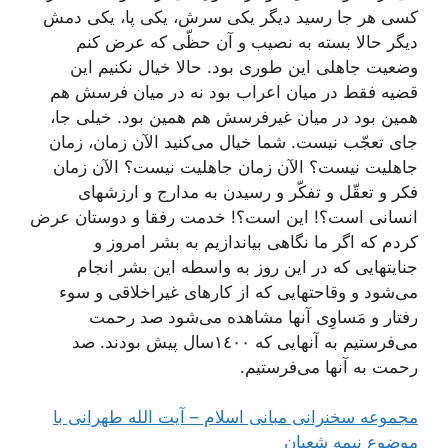
كسی هر جا رسید دیگر یكی سرش، یكی پا، یكی دمش
دیگر حالا بسته به نصیب و آن حظّی كه عرض كنم
وضعیت جاهلی این طوری بود. حالا خیال نكنیم این
قضیه فقط در میان اعراب بود نه در میان فرسش هم
همین بود در میان غیرفرسش هم همین بود. خیلی جا،
جای تعجّب نیست. شما خیال می‌كنید الآن زمان، زمان
جاهلیت نیست؟ الآن زمان جاهلیت نیست؟ الآن زمان
فكر و تعقّل و تفكّر و رسیدن به مدارج و ارزشهای
انسانی است؟! این است؟! خدمت رفقا و دوستان عرض
كردم كه اگر ما نگاهی بیاندازیم به بشر امروز و
جنایتهایی كه در این روز به واسطه این بشر انجام
می‌شود و وقاحتهایی كه از كارهای غیراخلاقی و سوء
رفتار و مَساوِی آنها مشاهده می‌شود صد رحمت
می‌فرستیم به آنهایی كه ١٤٠٠سال پیش بودند. صد
رحمت به آنها می‌فرستیم.
مجموعه سخنرانی مبانی اسلام – آیت الله طهرانی با
موضوع نیمه شعبان