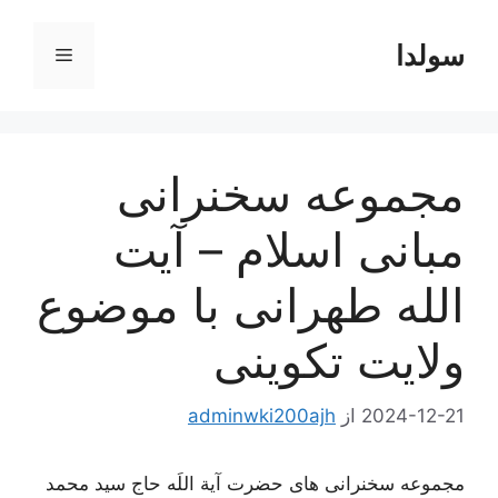
رش
ه
سولدا
فهرست
حتوا
مجموعه سخنرانی
مبانی اسلام – آیت
الله طهرانی با موضوع
ولایت تکوینی
2024-12-21
از
adminwki200ajh
مجموعه سخنرانی های حضرت آیة اللَه حاج سید محمد