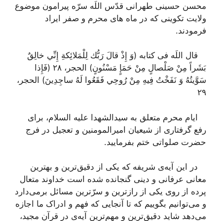
محسن حسینی طهرانی قدّس اللَه سرّه پیرامون موضوع
ولایت تکوینی که در ماه های محرم و صفر ایراد
فرمودند.
قال اللَه فی کتابه‌
(وَ إِذْ قالَ رَبُّك لِلْمَلائِكةِ إِنِّي خالِقٌ
بَشَراً مِنْ صَلْصالٍ مِنْ حَمَإٍ مَسْنُونٍ)
الحجر، ٢٨
(فَإِذا
سَوَّيتُهُ وَ نَفَخْتُ فِيهِ مِنْ رُوحِي فَقَعُوا لَهُ ساجِدِينَ)
الحجر،
٢٩
ایام محرم متعلق به سیدالشهدا علیه السلام، برای
رفع گرفتاری از شیعیان امیرالمومنین و تعجیل در فرج
حضرت صلواتی ختم بفرمایید.
در این آیه‌ی شریفه که یکی از دقیق‌ترین و بهترین
معانی عرفانی و دینی گنجانده شده است خداوند متعال
پرده از روی یکی از رازترین و سرّترین مسائل برمی‌دارد
و می‌توانیم بگوییم که تا آنجایی که فهم و ادراک ما اجازه
می‌دهد شاید دقیق‌ترین و مهم‌ترین آیه‌ی در قرآن مجید،