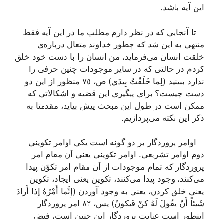
این آیه باشد.
تا آنجایی که در نظر دارم مطلب ما در این آیه فقط
منتهی به این شد که چطور خداوند متعال درباره‌ی
خلقت انسان می‌فرماید، من انسان را با دست خود خلق
کردم در حالتی که در سایر موجودات چنین حرفی را
ندارد ببینید
(لِما خَلَقْتُ بِيدَي)
ص، ٧٥ منظور از این دو
دست چیست؟ برای پیگیری این قضیه و اشکالاتی که
ممکن است در طول این مبحث پیش بیاید، مقدمتا به
ذکر این نکته می‌پردازیم.
اوامر پروردگار بر دو گونه است یکی اوامر تکوینی
دوم اوامر تشریعی. اوامر تکوینی یعنی آن مقام امر
پروردگار که تمام موجودات از آن مقام امر تکوّن پیدا
می‌کنند، وجود پیدا می‌کنند، تکوین یعنی ایجاد، تکوین
یعنی خلق کردن، یعنی به وجود آوردن‌
(إِنَّما أَمْرُهُ إِذا أَرادَ
شَيئاً أَنْ يقُولَ لَهُ كنْ فَيكونُ)
یس، ٨٢ امر پروردگار
اینطور است عنایت پروردگار این چنین است، فیض