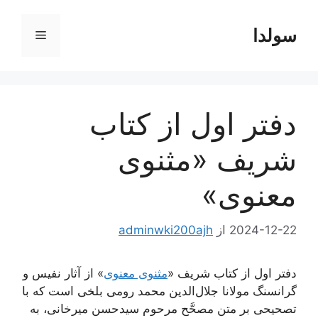
رش
ه
سولدا
فهرست
حتوا
دفتر اول از کتاب
شریف «مثنوی
معنوی»
2024-12-22
از
adminwki200ajh
دفتر اول از کتاب شریف «
مثنوی معنوی
» از آثار نفیس و
گرانسنگ مولانا جلال‌الدین محمد رومی بلخی است که با
تصحیحی بر متن مصحَّح مرحوم سیدحسن میرخانی، به