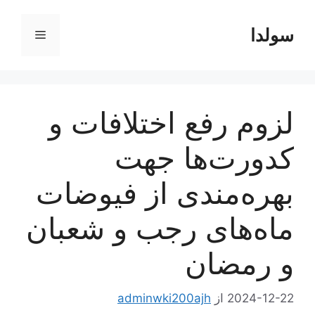
رش
ه
سولدا
فهرست
حتوا
لزوم رفع اختلافات و
کدورت‌ها جهت
بهره‌مندی از فیوضات
ماه‌های رجب و شعبان
و رمضان
2024-12-22
از
adminwki200ajh