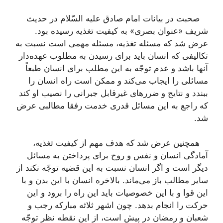
صحبت در بیانات امام صادق علیه السّلام در حدیث
شریف «عنوان بصری» به كیفیت تغذیه رسیده بود.
عرض شد كه مسئله تغذیه، مسئله مهمی است نسبت به
تكالیفی كه انسان باید برای رسیدن به مطلوب عهده‌دار
آنها باشد و عدم توجّه به این مطلب برای انسان طبعاً
مسائلی را ایجاب می‌كند و ممكن است راه انسان را
ببندد و نتایج و ضررهای غیرقابل جبرانی را نصیب او كند
كه راجع به این مسائل قدری خدمت رفقا مطالبی عرض
شد.
همچنین عرض شد كه هدف مهم از كیفیت تغذیه،
آمادگی انسان و نفس و روح برای پرداختن به مسائل
دیگر است و اگر انسان نسبت به این قضیه توجّه نكند از
سایر مطالب باز می‌ماند. بالاخره انسان با این بدن و با
این قوا و با این خصوصیات باید این راه را برود و این
حركت را انجام بدهد. چون اشهر ثلاثه مباركه رجب و
شعبان و رمضان در پیش است، از این نقطه نظر توجّه