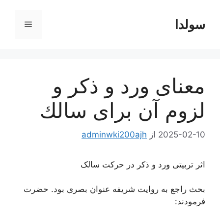
رش
ه
سولدا
فهرست
حتوا
معناى ورد و ذكر و
لزوم آن براى سالك
2025-02-10
از
adminwki200ajh
اثر تربیتی ورد و ذکر در حرکت سالک
بحث راجع به روایت شریفه عنوان بصری بود. حضرت
فرمودند: