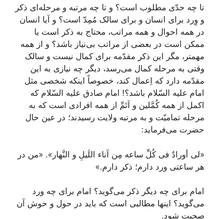
تا چه حدّی مطلوب است؟ و تا چه مرتبه و مرحله‌ای ذکر
و وِرد برای انسان و برای سالک مُمِدّ است؟ و آیا انسان
در همه احوال و همه مراتب، محتاج به ذکر است یا
ممکن است در بعضی از مراتب بی‌نیاز باشد؟ و از همه
مهمتر، مگر این ذکر مقدّمه برای کمال نیست و سالک
وقتی به مرحله کمال می‌رسد، دیگر چه نیازی به این
مقدّمه دارد که اِعمال کند، خصوصاً اینکه شخصی مثل
امام علیه السّلام باشد؟! امام صادق علیه السّلام که
اکمل از همه کُمَّلین و اَتَمِّ از همه افرادی است که به
مرحله تمامیّت و به مرتبه ولایت رسیدند؛ در عین حال
حضرت می‌فرماید:
«لی أورادٌ فی کُلِّ ساعه مِن آناء اللَیلِ و النَّهار»
. «من در
هر ساعتی ورد دارم؛ ذکر دارم.»
امام برای چه دیگر ذکر می‌گوید؟ امام برای چه ورد
می‌گوید؟ اینها مطالبی است که باید در حول و حوش آن
صحبت شود.