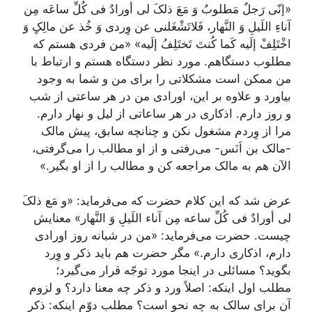
«إنّی رَجلٌ مَطلوبٌ وَ مَعَ ذلکَ لی أورادٌ فی کُلِّ ساعَه مِن
آناءِ اللَیلِ وَ النَّهار، فَلاتَشْغَلنی عن وِردی وَ خُذ عن مالِکٍ وَ
اخْتَلِفْ إلَیه کَما کُنتَ تَختَلِفُ إلَیه»
«من فردی هستم که
مطلوب دستگاهم. مورد نظر دستگاه هستم و ارتباط با
من ممکن است مشکلاتی را برای من و شما به وجود
بیاورد و علاوه بر این، اورادی من در هر ساعتی از شب
و روز دارم. اذکاری در هر ساعاتی از لیل و نهار دارم.
مرا از وِردم مشغول نکن و چنانچه سابق، پیش مالک
-مالک بن اَنَس- می‌رفتی و از او مطالب را می‌گرفتی،
الآن هم به مالک مراجعه کن و مطالب را از او بگیر.»
عرض شد که این کلام حضرت که می‌فرماید:
«و مَع ذلکَ
لی أورادٌ فی کُلِّ ساعه مِن آناء اللَیلِ وَ النَّهار»
معنایش
چیست. حضرت می‌فرماید: «من در شبانه روز اورادی
دارم، اذکاری دارم.» مگر حضرت هم باید ذکر و وِرد
بگوید؟ مسائلی در اینجا مورد توجّه قرار می‌گیرد؛
مطلب اول اینکه: اصلاً ورد و ذکر چه معنا دارد؟ و لزوم
آن برای سالک به چه نحو است؟ مطلب دوّم اینکه: ذکر