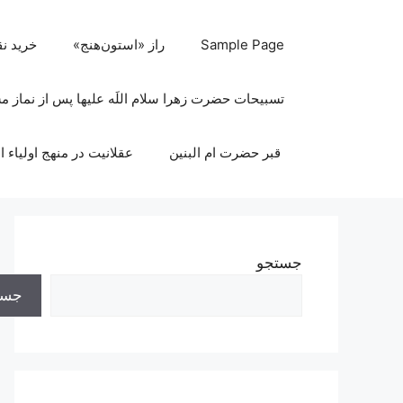
رش
ه
Sample Page
راز «استون‌هنج»
خرید ن
حتوا
تسبیحات حضرت زهرا سلام اللَه علیها پس از نماز 
قبر حضرت ام البنین
عقلانیت در منهج اولیاء ا
جستجو
جست