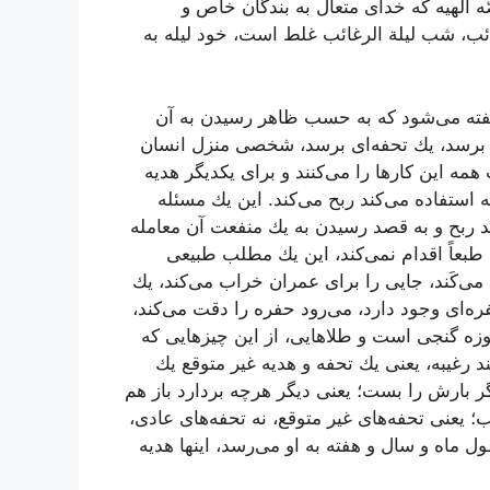
هیه كه خدای متعال به بندگان خاص و
ائب، شب لیلة الرغائب غلط است، خود لیله به
فته می‌شود كه به حسب ظاهر رسیدن به آن
ی برسد، یك تحفه‌ای برسد، شخصی منزل انسان
همه این كارها را می‌كنند و برای یكدیگر هدیه
له استفاده می‌كند ربح می‌كند. این یك مسئله
د ربح و به قصد رسیدن به یك منفعت آن معامله
 طبعاً اقدام نمی‌كند، این یك مطلب طبیعی
‌كَند، جایی را برای عمران خراب می‌كند، یك
ره‌ای وجود دارد، می‌رود حفره را دقت می‌كند،
كوزه گنجی است و طلاهایی، از این چیزهایی كه
رغیبه، یعنی یك تحفه و هدیه غیر متوقع یك
گر بارش را بست؛ یعنی دیگر هرچه بردارد باز هم
 یعنی تحفه‌های غیر متوقع، نه تحفه‌های عادی،
ل ماه و سال و هفته به او می‌رسد، اینها هدیه