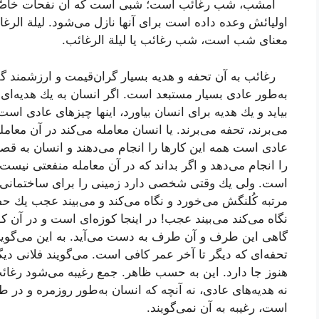
امشب، شب رغائب است؛ شبی است كه آن نفحات خاصّه ال
اولیائش وعده داده است برای آنها نازل می‌شود. لیلة الرغ
معنای شب است، شب رغائب یا لیلة الرغائب.
رغائب به آن تحفه و هدیه بسیار گران‌قیمت و ارزشمند گ
به‌طور عادی بسیار مستبعد است. اگر انسان به یك هدیه‌ا
بیاید و یك هدیه برای انسان بیاورد، اینها چیزهای عادی است 
می‌برند، تحفه می‌برند. یا انسان معامله می‌كند در آن معام
عادی است همه این كارها را انجام می‌دهند و انسان به قص
را انجام می‌دهد و اگر بداند كه در آن معامله منفعتی نیست
است. ولی یك وقتی شخصی دارد زمینی را برای ساختمانی می
مرتبه كُلنگش می‌خورد و نگاه می‌كند و می‌بیند عجب یك حف
نگاه می‌كند می‌بیند عجب! در اینجا كوزه‌ای است و در آن 
گاهی این طرف و آن طرف به دست می‌آید. به این می‌گویند 
تحفه‌ای كه دیگر تا آخر عمر كافی است. می‌گویند فلانی دی
هنوز جا دارد. این به حسب ظاهر. جمع رغیبه می‌شود رغائب؛
نه هدیه‌های عادی، نه آنچه كه انسان به‌طور روزمره و در طو
است، رغیبه به آن نمی‌گویند.