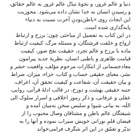
دنیا و عالم غرور، و نحوۀ تبدّل عالم غرور به عالم حقائق،
و رسیدنِ انسان به خدا نشان داده می‌شود. محوریت
این ابحاث روی «باطن‌بودنِ آخرت نسبت به دنیا»
پایه‌گذاری شده است.
در این کتاب به تفصیل از مباحثی چون: برزخ و ارتباط
ارواح و خلقت فرشتگان، و مسئله مرگ، کیفیت ارتباط
ماده با برزخ و عالم تجرد، حقیقت نفخ صور، کیفیت
قیامت ظاهری و باطنی انسان، نظریۀ جدید پیرامون
معاد‌جسمانی از ابتکارات مرحوم مؤلف، واقعیت حشر و
نشر، معنای حقیقی حساب و کتاب، جزاء، میزان، صراط
و بیان حقیقت آن، شفاعت و کیفیت تحقق آن، اعراف،
جنبه حقیقی بهشت و دوزخ، در قالب ادلۀ قرآنی، روایی،
عقلی و عرفانی، و ذکر رموز اخلاقی و اسرار سلوک الی
اللَه، به بیانی شیوا و سلیس سخن به‌میان آمده و
شیفتگان عالم باطن و مشتاقان وصال محبوب را از
فیضان قلمِ نورانی خویش سیراب نموده و آنها را به
تدبّر و تعمّق در این اثر شگرف فرامی‌خواند