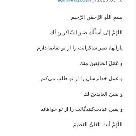
بِسمِ اللَهِ الرَّحمٰنِ الرَّحيم
اللٰهُمَّ إنّى أسأَلُك صَبرَ الشّاكرينَ لَك
باراِلٰها، صبر شاکرانت را از تو تقاضا دارم
و عَمَلَ الخائِفينَ مِنك
و عمل خداترسان را از تو طلب می‌کنم
و يقينَ العابِدينَ لَك
و یقین عبادت‌کنندگانت را از تو خواهانم
اللٰهُمَّ أنتَ العَلىُّ العَظيمُ