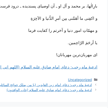
بارِالٰها، بر محمد و آل او ـ آن اوصیای پسندیده ـ درود فرست
و اكفِنى ما أهَمَّنى مِن أمرِ الدُّنيا و الآخِرَةِ
و مهمّاتِ امور دنیا و آخرتم را کفایت فرما
يا أرحَمَ الرّاحِمين.
ای مهربان‌ترین مهربانان!
ادعیۀ ماه رجب: دعای امام صادق علیه السلام (اللهم انی 
دسته‌ها
Uncategorized
ناوبری
ادعیۀ ماه رجب: دعای امام زین العابدین (یا من یملک حوائج السائلی
نوشته‌ها
ادعیۀ ماه رجب: دعای امام صادق علیه السلام (خاب الوافدون)