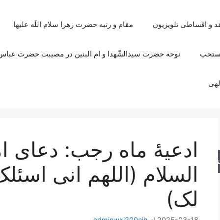
قد و اقساطی تلویزیون
مقام و رتبه حضرت زهرا سلام اللَه علیها
مستحب
نوحه حضرت سیدالشّهدا و ام البنین در مصیبت حضرت عباس 
لهی
ادعیۀ ماه رجب: دعای ا
جو
السلام (اللهم انی اسئل
لک)
2025-03-18
از
adminwki200ajh