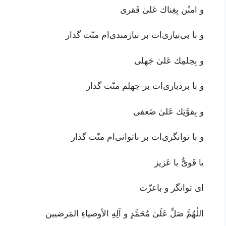
و امنُن بِغِناك عَلىٰ فَقرى
و با بی‌نیازی‌ات بر نیازمندی‌ام منّت گذار
و بِحِلمِك عَلىٰ جَهلى
و با بردباری‌ات بر جهلم منّت گذار
و بِقوَّتِك عَلىٰ ضَعفى
و با توانگری‌ات بر ناتوانی‌ام منّت گذار
يا قَوىُّ يا عَزيز
ای توانگر و باعزّت
اللٰهُمَّ صَلِّ عَلَىٰ مُحَمَّدٍ و آلِهِ الأوصياءِ المَرضيين