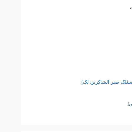
اسئلک صبر الشاکرین لک)
ن)