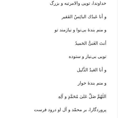
خداوندا، تویی والامرتبه و بزرگ
و أنا عَبدُك البائِسُ الفَقير
و منم بندۀ بی‌نوا و نیازمند تو
أنتَ الغَنىُّ الحَميدُ
تویی بی‌نیاز و ستوده
و أنا العَبدُ الذَّليل
و منم بندۀ خوار
اللٰهُمَّ صَلِّ عَلىٰ مُحَمَّدٍ و آلِهِ
پروردگارا، بر محمّد و آل او درود فرست