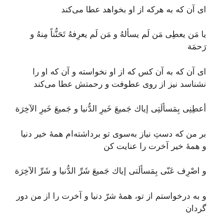
ای آن که به هرکه از او بخواهد عطا می‌کند
يا مَن يعطِى مَن لَم يسألهُ و مَن لَم يعرِفهُ تَحَنُّناً مِنهُ و
رَحمَة
ای آن که به آن ‌کس که از او نخواسته و آن که او را
نشناسد نیز از روی عطوفت و رحمتش عطا می‌کند
أعطِنِى بِمَسألَتِى إياك جَميعَ خَيرِ الدُّنيا و جَميعَ خَيرِ الآخِرَة
بر من که دستِ نیاز به‌سوی تو برداشته‌ام همۀ خیر دنیا
و همۀ خیر آخرت را عنایت کن
و اصْرِف عَنّى بِمَسألَتى إياك جَميعَ شَرِّ الدُّنيا و شَرِّ الآخِرَة
و به درخواستم از تو، همۀ شرّ دنیا و آخرت را از من دور
گردان