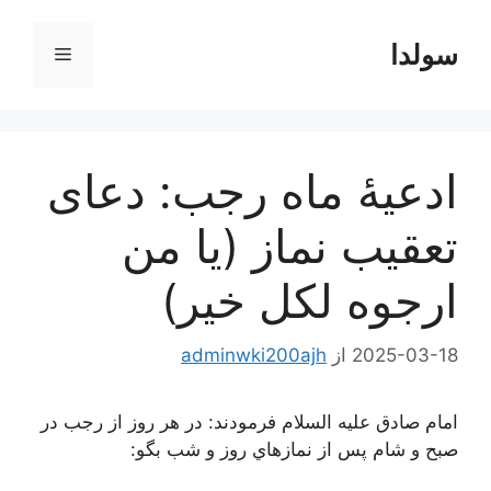
رش
ه
سولدا
فهرست
حتوا
ادعیۀ ماه رجب: دعای
تعقیب نماز (یا من
ارجوه لکل خیر)
2025-03-18
از
adminwki200ajh
امام صادق عليه السلام فرمودند: در هر روز از رجب در
صبح و شام پس از نمازهاي روز و شب بگو: