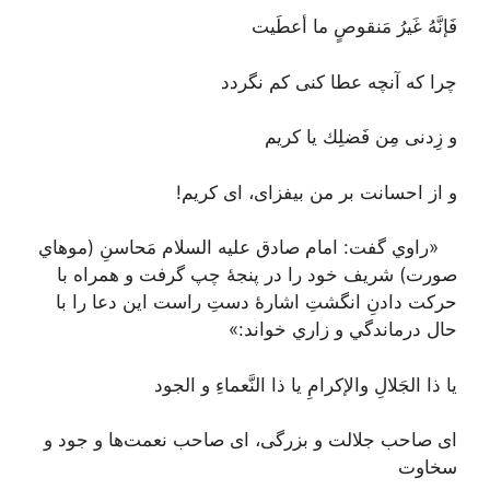
فَإنَّهُ غَيرُ مَنقوصٍ ما أعطَيت
چرا که آنچه عطا کنی کم نگردد
و زِدنى مِن فَضلِك يا كريم
و از احسانت بر من بیفزای، ای کریم!
«راوي گفت: امام صادق عليه السلام مَحاسنِ (موهاي
صورت) شريف خود را در پنجۀ چپ گرفت و همراه با
حركت دادنِ انگشتِ اشارۀ دستِ راست اين دعا را با
حال درماندگي و زاري خواند:»
يا ذا الجَلالِ والإكرامِ يا ذا النَّعماءِ و الجود
ای صاحب جلالت و بزرگی، ای صاحب نعمت‌ها و جود و
سخاوت