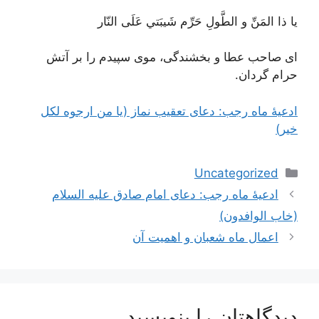
يا ذا المَنِّ و الطَّولِ حَرِّم شَيبَتي عَلَى النّار
ای صاحب عطا و بخشندگی، موی سپیدم را بر آتش
حرام گردان.
ادعیۀ ماه رجب: دعای تعقیب نماز (یا من ارجوه لکل
خیر)
دسته‌ها
Uncategorized
ناوبری
ادعیۀ ماه رجب: دعای امام صادق علیه السلام
نوشته‌ها
(خاب الوافدون)
اعمال ماه شعبان و اهمیت آن
دیدگاهتان را بنویسید