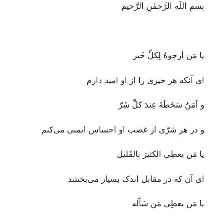
بِسمِ اللَهِ الرَّحمٰنِ الرَّحيم
يا مَن أرجوهُ لِكلِّ خَير
ای آنکه هر خیری را از او امید دارم
و آمَنُ سَخَطَهُ عِندَ كلِّ شَرّ
و در هر شرّی از غضب او احساس ایمنی می‌کنم
يا مَن يعطِى الكثيرَ بِالقَليل
ای آن که در مقابل اندک بسیار می‌بخشد
يا مَن يعطِى مَن سَألَه